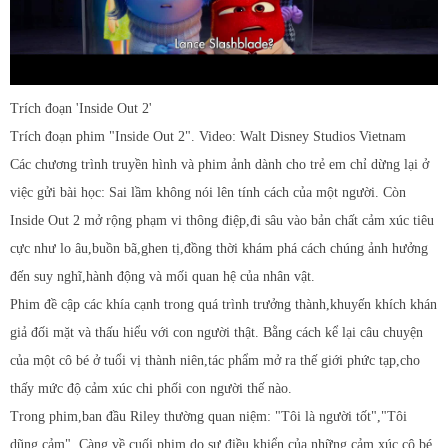
Trích đoạn 'Inside Out 2'
Trích đoạn phim "Inside Out 2". Video: Walt Disney Studios Vietnam
Các chương trình truyền hình và phim ảnh dành cho trẻ em chỉ dừng lại ở
việc gửi bài học: Sai lầm không nói lên tính cách của một người. Còn
Inside Out 2 mở rộng phạm vi thông điệp,đi sâu vào bản chất cảm xúc tiêu
cực như lo âu,buồn bã,ghen tị,đồng thời khám phá cách chúng ảnh hưởng
đến suy nghĩ,hành động và mối quan hệ của nhân vật.
Phim đề cập các khía cạnh trong quá trình trưởng thành,khuyến khích khán
giả đối mặt và thấu hiểu với con người thật. Bằng cách kể lại câu chuyện
của một cô bé ở tuổi vị thành niên,tác phẩm mở ra thế giới phức tạp,cho
thấy mức độ cảm xúc chi phối con người thế nào.
Trong phim,ban đầu Riley thường quan niệm: "Tôi là người tốt","Tôi
dũng cảm". Càng về cuối phim,do sự điều khiển của những cảm xúc,cô bé