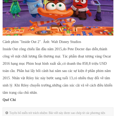
Cảnh phim "Inside Out 2". Ảnh: Walt Disney Studios
Inside Out công chiếu lần đầu năm 2015,do Pete Docter đạo diễn,thành
công về mặt chất lượng lẫn thương mại. Tác phẩm đoạt tượng vàng Oscar
2016 hạng mục Phim hoạt hình xuất sắc,có doanh thu 858,8 triệu USD
toàn cầu. Phần hai lấy bối cảnh hai năm sau các sự kiện ở phần phim năm
2015. Nhân vật Riley lúc này bước sang tuổi 13,có nhiều thay đổi về tâm
sinh lý. Khi Riley chuyển trường,những cảm xúc cãi vã về cách điều khiển
tâm trạng của chủ nhân.
Quế Chi
Tuyên bố miễn trừ trách nhiệm: Bài viết này được sao chép từ các phương tiện