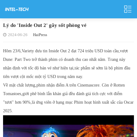
Lý do 'Inside Out 2' gây sốt phòng vé
2024-06-26
HaiPress
Hôm 23/6,Variety đưa tin Inside Out 2 đạt 724 triệu USD toàn cầu,vượt
Dune: Part Two trở thành phim có doanh thu cao nhất năm. Trang này
nhận định với tốc độ bán vé như hiện tại,tác phẩm sẽ sớm là bộ phim đầu
tiên vượt cột mốc một tỷ USD trong năm nay.
Về mặt chất lượng,phim nhận điểm A trên Cinemascore. Còn ở Rotten
Tomastoes,giới phê bình lẫn khán giả đều đánh giá tích cực với điểm
"tươi" hơn 90%,là ứng viên ở hạng mục Phim hoạt hình xuất sắc của Oscar
2025.