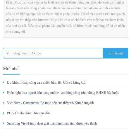
khác. Mục đích của việc in lại là để truyền tải thêm thông tin. Điều đó không có nghĩa
là trang web này đồng ý với quan điểm của nó và chịu trách nhiệm về tính xác thực
của nó và không chịu bất kỳ trách nhiệm pháp lý nào. Tất cả tài nguyên trên trang web
này được thu thập trên Internet. Mục đích chia sẻ chỉ dành cho việc học và tham khảo
của mọi người. Nếu có vi phạm bản quyền hoặc sở hữu trí tuệ, vui lòng để lại tin nhắn
cho chúng tôi.
Mới nhất
Du khách Pháp cõng cựu chiến binh lên Cột cờ Lũng Cú
Kiến nghị đưa người bán hàng online, lao động công trình đóng BHXH bắt buộc
Việt Nam - Campuchia: Ba mục tiêu của thầy trò Kim Sang-sik
PGS.TS Hà Đình Đức qua đời
Samsung ViewFinity đoạt giải màn hình máy tính được yêu thích