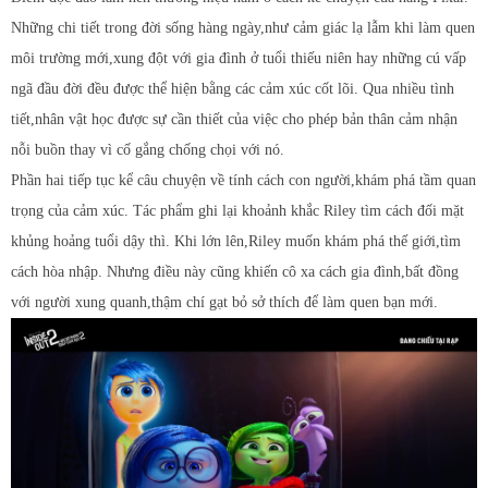
Những chi tiết trong đời sống hàng ngày,như cảm giác lạ lẫm khi làm quen
môi trường mới,xung đột với gia đình ở tuổi thiếu niên hay những cú vấp
ngã đầu đời đều được thể hiện bằng các cảm xúc cốt lõi. Qua nhiều tình
tiết,nhân vật học được sự cần thiết của việc cho phép bản thân cảm nhận
nỗi buồn thay vì cố gắng chống chọi với nó.
Phần hai tiếp tục kể câu chuyện về tính cách con người,khám phá tầm quan
trọng của cảm xúc. Tác phẩm ghi lại khoảnh khắc Riley tìm cách đối mặt
khủng hoảng tuổi dậy thì. Khi lớn lên,Riley muốn khám phá thế giới,tìm
cách hòa nhập. Nhưng điều này cũng khiến cô xa cách gia đình,bất đồng
với người xung quanh,thậm chí gạt bỏ sở thích để làm quen bạn mới.