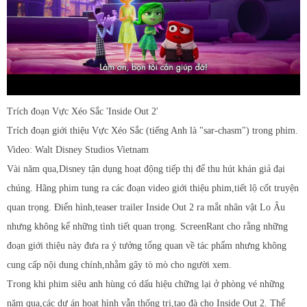
Trích đoạn Vực Xéo Sắc 'Inside Out 2'
Trích đoạn giới thiệu Vực Xéo Sắc (tiếng Anh là "sar-chasm") trong phim.
Video: Walt Disney Studios Vietnam
Vài năm qua,Disney tận dụng hoạt động tiếp thị để thu hút khán giả đại
chúng. Hãng phim tung ra các đoạn video giới thiệu phim,tiết lộ cốt truyện
quan trọng. Điển hình,teaser trailer Inside Out 2 ra mắt nhân vật Lo Âu
nhưng không kể những tình tiết quan trọng. ScreenRant cho rằng những
đoạn giới thiệu này đưa ra ý tưởng tổng quan về tác phẩm nhưng không
cung cấp nội dung chính,nhằm gây tò mò cho người xem.
Trong khi phim siêu anh hùng có dấu hiệu chững lại ở phòng vé những
năm qua,các dự án hoạt hình vẫn thống trị,tạo đà cho Inside Out 2. Thể