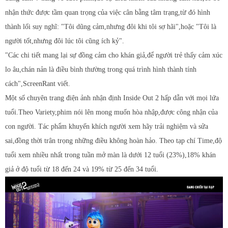
nhận thức được tầm quan trọng của việc cân bằng tâm trạng,từ đó hình
thành lối suy nghĩ: "Tôi dũng cảm,nhưng đôi khi tôi sợ hãi",hoặc "Tôi là
người tốt,nhưng đôi lúc tôi cũng ích kỷ".
"Các chi tiết mang lại sự đồng cảm cho khán giả,để người trẻ thấy cảm xúc
lo âu,chán nản là điều bình thường trong quá trình hình thành tính
cách",ScreenRant viết.
Một số chuyên trang điện ảnh nhận định Inside Out 2 hấp dẫn với mọi lứa
tuổi.Theo Variety,phim nói lên mong muốn hòa nhập,được công nhận của
con người. Tác phẩm khuyến khích người xem hãy trải nghiệm và sửa
sai,đồng thời trân trọng những điều không hoàn hảo. Theo tạp chí Time,độ
tuổi xem nhiều nhất trong tuần mở màn là dưới 12 tuổi (23%),18% khán
giả ở độ tuổi từ 18 đến 24 và 19% từ 25 đến 34 tuổi.