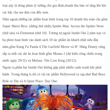
loại này là dòng phim lý tưởng cho gia đình,doanh thu bán vé tăng lên khi
các bậc cha mẹ đưa con đến xem.
Năm ngoái,những tác phẩm hoạt hình trong top 10 doanh thu toàn cầu gồm
Super Mario Bros. (đứng thứ nhất),Spider-Man: Across the Spider-Verse
(thứ sáu) và Elemental (thứ 10). Tương tự,ngoài Insdie Out 2,năm nay có
ba phim hoạt hình vào danh sách 10 tác phẩm ăn khách nhất nửa đầu
năm,gồm Kung Fu Panda 4,The Garfield Movie và IF. Hãng Disney cũng
sắp ra mắt các dự án hoạt hình gồm Moana 2 (dự kiến công chiếu trong
nước ngày 29/11) và Mufasa: The Lion King (20/12).
Ngoài ra,phần hai Inside Out không gặp phải nhiều cạnh tranh khi phát
hành. Trong tháng 6,chỉ có vài tác phẩm Hollywood ra rạp,như Bad Boys:
Ride or Die và A Quiet Place: Day One.