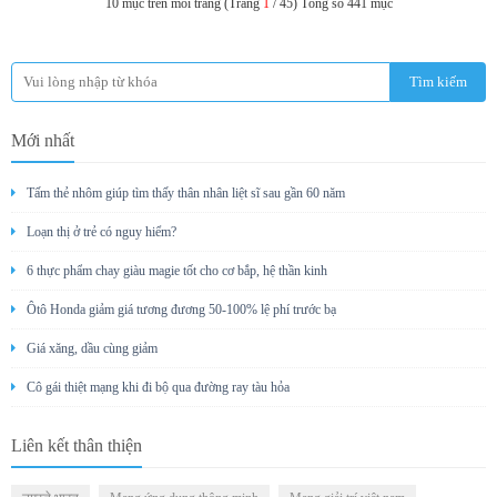
10 mục trên mỗi trang (Trang
1
/ 45) Tổng số 441 mục
Mới nhất
Tấm thẻ nhôm giúp tìm thấy thân nhân liệt sĩ sau gần 60 năm
Loạn thị ở trẻ có nguy hiểm?
6 thực phẩm chay giàu magie tốt cho cơ bắp, hệ thần kinh
Ôtô Honda giảm giá tương đương 50-100% lệ phí trước bạ
Giá xăng, dầu cùng giảm
Cô gái thiệt mạng khi đi bộ qua đường ray tàu hỏa
Liên kết thân thiện