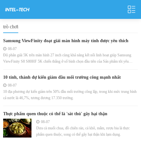
trò chơi
Samsung ViewFinity đoạt giải màn hình máy tính được yêu thích
08-07
Độ phân giải 5K trên màn hình 27 inch cùng khả năng kết nối linh hoạt giúp Samsung
ViewFinity S8 S80HF 5K chiến thắng ở số bình chọn đầu tiên của Sản phẩm tôi yêu
2026.
10 tỉnh, thành dự kiến giảm đầu mối trường công mạnh nhất
08-07
10 địa phương dự kiến giảm trên 50% đầu mối trường công lập, trong khi mức trung bình
cả nước là 46,7%, tương đương 17.350 trường.
Thực phẩm quen thuộc có thể là 'sát thủ' gây hại thận
08-07
Dưa cà muối chua, đồ chiên rán, cá khô, mắm, rượu bia là thực
phẩm quen thuộc, song có thể gây hại thận khi lạm dụng.