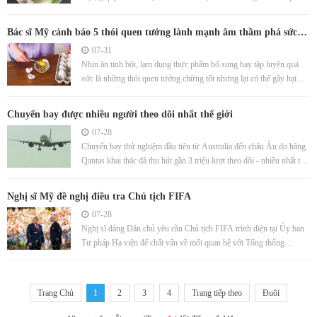
trình lão hóa.
Bác sĩ Mỹ cảnh báo 5 thói quen tưởng lành mạnh âm thầm phá sức
khỏe
07-31
Nhịn ăn tinh bột, lạm dụng thực phẩm bổ sung hay tập luyện quá
sức là những thói quen tưởng chừng tốt nhưng lại có thể gây hại
nghiêm trọng cho sức khỏe nếu thực hiện không đúng cách.
Chuyến bay được nhiều người theo dõi nhất thế giới
07-28
Chuyến bay thử nghiệm đầu tiên từ Australia đến châu Âu do hãng
Qantas khai thác đã thu hút gần 3 triệu lượt theo dõi - nhiều nhất thế
giới trong 3 năm qua.
Nghị sĩ Mỹ đề nghị điều tra Chủ tịch FIFA
07-28
Nghị sĩ đảng Dân chủ yêu cầu Chủ tịch FIFA trình diện tại Ủy ban
Tư pháp Hạ viện để chất vấn về mối quan hệ với Tổng thống
Donald Trump.
Trang Chủ
1
2
3
4
Trang tiếp theo
Đuôi