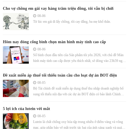
Cho vợ chồng em gái vay hàng trăm triệu đồng, tôi vẫn bị chửi
08-06
Từ lúc em gái đi lấy chồng, tôi cay đắng, ba mẹ khổ thân.
Hôm nay đóng cổng bình chọn màn hình máy tính cao cấp
08-06
Số bình chọn đầu tiên của Sản phẩm tôi yêu 2026, với chủ đề Màn
hình máy tính cao cấp được yêu thích nhất, sẽ đóng vào 23h59 ngày
6/8.
Đề xuất miễn áp thuế tối thiểu toàn cầu cho loạt dự án BOT điện
08-05
Bộ Tài chính đề xuất miễn áp dụng thuế thu nhập doanh nghiệp bổ
sung tối thiểu nội địa với các dự án BOT điện có bảo lãnh Chính
phủ.
5 lợi ích của lutein với mắt
08-05
Lutein là chất chống oxy hóa tập trung nhiều ở điểm vàng và võng
mạc, góp phần bảo vệ mắt trước tác hại của ánh sáng xanh và quá