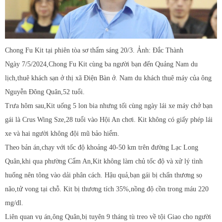
Chong Fu Kit tại phiên tòa sơ thẩm sáng 20/3. Ảnh: Đắc Thành
Ngày 7/5/2024,Chong Fu Kit cùng ba người bạn đến Quảng Nam du
lịch,thuê khách sạn ở thị xã Điện Bàn ở. Nam du khách thuê máy của ông
Nguyễn Đông Quân,52 tuổi.
Trưa hôm sau,Kit uống 5 lon bia nhưng tối cùng ngày lái xe máy chở bạn
gái là Crus Wing Sze,28 tuổi vào Hội An chơi. Kit không có giấy phép lái
xe và hai người không đội mũ bảo hiểm.
Theo bản án,chạy với tốc độ khoảng 40-50 km trên đường Lạc Long
Quân,khi qua phường Cẩm An,Kit không làm chủ tốc độ và xử lý tình
huống nên tông vào dải phân cách. Hậu quả,bạn gái bị chấn thương sọ
não,tử vong tại chỗ. Kit bị thương tích 35%,nồng độ cồn trong máu 220
mg/dl.
Liên quan vụ án,ông Quân,bị tuyên 9 tháng tù treo về tội Giao cho người