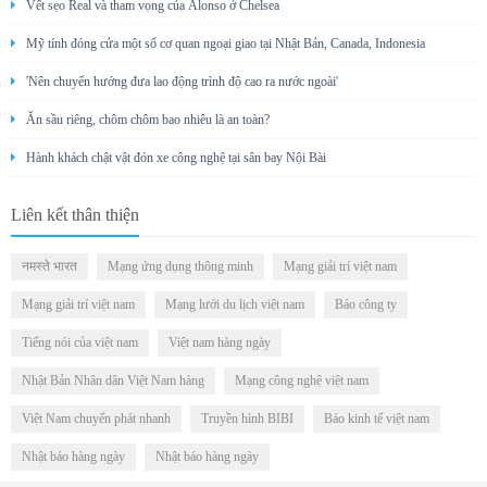
Vết sẹo Real và tham vọng của Alonso ở Chelsea
Mỹ tính đóng cửa một số cơ quan ngoại giao tại Nhật Bản, Canada, Indonesia
'Nên chuyển hướng đưa lao động trình độ cao ra nước ngoài'
Ăn sầu riêng, chôm chôm bao nhiêu là an toàn?
Hành khách chật vật đón xe công nghệ tại sân bay Nội Bài
Liên kết thân thiện
नमस्ते भारत
Mạng ứng dụng thông minh
Mạng giải trí việt nam
Mạng giải trí việt nam
Mạng lưới du lịch việt nam
Báo công ty
Tiếng nói của việt nam
Việt nam hàng ngày
Nhật Bản Nhân dân Việt Nam hàng
Mạng công nghệ việt nam
Việt Nam chuyển phát nhanh
Truyền hình BIBI
Báo kinh tế việt nam
Nhật báo hàng ngày
Nhật báo hàng ngày