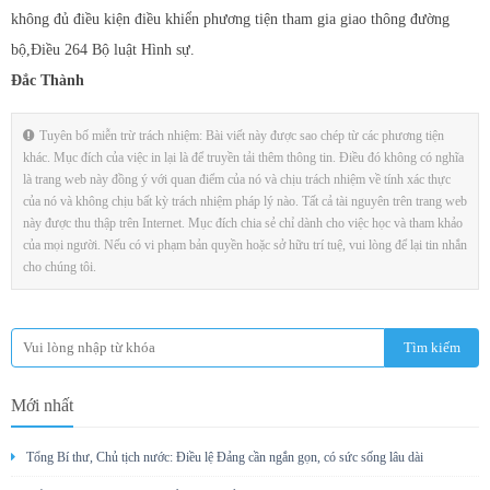
không đủ điều kiện điều khiển phương tiện tham gia giao thông đường
bộ,Điều 264 Bộ luật Hình sự.
Đắc Thành
Tuyên bố miễn trừ trách nhiệm: Bài viết này được sao chép từ các phương tiện
khác. Mục đích của việc in lại là để truyền tải thêm thông tin. Điều đó không có nghĩa
là trang web này đồng ý với quan điểm của nó và chịu trách nhiệm về tính xác thực
của nó và không chịu bất kỳ trách nhiệm pháp lý nào. Tất cả tài nguyên trên trang web
này được thu thập trên Internet. Mục đích chia sẻ chỉ dành cho việc học và tham khảo
của mọi người. Nếu có vi phạm bản quyền hoặc sở hữu trí tuệ, vui lòng để lại tin nhắn
cho chúng tôi.
Mới nhất
Tổng Bí thư, Chủ tịch nước: Điều lệ Đảng cần ngắn gọn, có sức sống lâu dài