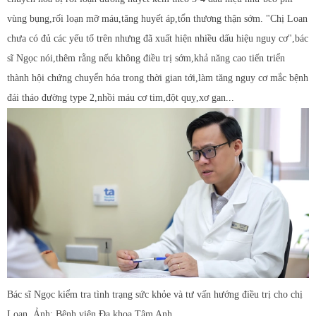
vùng bụng,rối loạn mỡ máu,tăng huyết áp,tổn thương thận sớm. "Chị Loan
chưa có đủ các yếu tố trên nhưng đã xuất hiện nhiều dấu hiệu nguy cơ",bác
sĩ Ngọc nói,thêm rằng nếu không điều trị sớm,khả năng cao tiến triển
thành hội chứng chuyển hóa trong thời gian tới,làm tăng nguy cơ mắc bệnh
đái tháo đường type 2,nhồi máu cơ tim,đột quỵ,xơ gan...
Bác sĩ Ngọc kiểm tra tình trạng sức khỏe và tư vấn hướng điều trị cho chị
Loan. Ảnh: Bệnh viện Đa khoa Tâm Anh