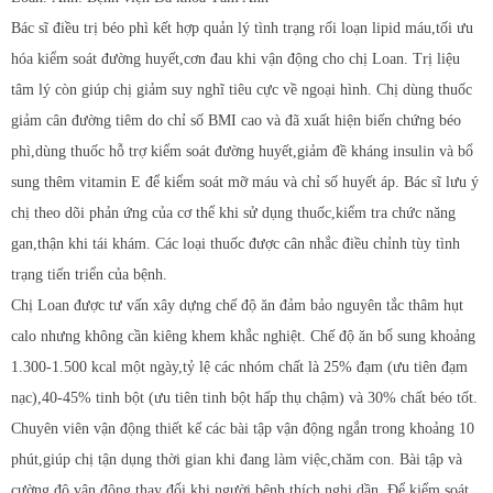
Bác sĩ điều trị béo phì kết hợp quản lý tình trạng rối loạn lipid máu,tối ưu
hóa kiểm soát đường huyết,cơn đau khi vận động cho chị Loan. Trị liệu
tâm lý còn giúp chị giảm suy nghĩ tiêu cực về ngoại hình. Chị dùng thuốc
giảm cân đường tiêm do chỉ số BMI cao và đã xuất hiện biến chứng béo
phì,dùng thuốc hỗ trợ kiểm soát đường huyết,giảm đề kháng insulin và bổ
sung thêm vitamin E để kiểm soát mỡ máu và chỉ số huyết áp. Bác sĩ lưu ý
chị theo dõi phản ứng của cơ thể khi sử dụng thuốc,kiểm tra chức năng
gan,thận khi tái khám. Các loại thuốc được cân nhắc điều chỉnh tùy tình
trạng tiến triển của bệnh.
Chị Loan được tư vấn xây dựng chế độ ăn đảm bảo nguyên tắc thâm hụt
calo nhưng không cần kiêng khem khắc nghiệt. Chế độ ăn bổ sung khoảng
1.300-1.500 kcal một ngày,tỷ lệ các nhóm chất là 25% đạm (ưu tiên đạm
nạc),40-45% tinh bột (ưu tiên tinh bột hấp thụ chậm) và 30% chất béo tốt.
Chuyên viên vận động thiết kế các bài tập vận động ngắn trong khoảng 10
phút,giúp chị tận dụng thời gian khi đang làm việc,chăm con. Bài tập và
cường độ vận động thay đổi khi người bệnh thích nghi dần. Để kiểm soát