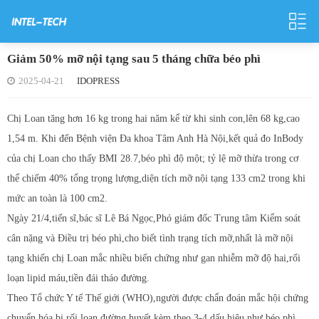
Giảm 50% mỡ nội tạng sau 5 tháng chữa béo phì
2025-04-21
IDOPRESS
Chị Loan tăng hơn 16 kg trong hai năm kể từ khi sinh con,lên 68 kg,cao
1,54 m. Khi đến Bệnh viện Đa khoa Tâm Anh Hà Nội,kết quả đo InBody
của chị Loan cho thấy BMI 28.7,béo phì độ một; tỷ lệ mỡ thừa trong cơ
thể chiếm 40% tổng trọng lượng,diện tích mỡ nội tạng 133 cm2 trong khi
mức an toàn là 100 cm2.
Ngày 21/4,tiến sĩ,bác sĩ Lê Bá Ngọc,Phó giám đốc Trung tâm Kiểm soát
cân nặng và Điều trị béo phì,cho biết tình trạng tích mỡ,nhất là mỡ nội
tạng khiến chị Loan mắc nhiều biến chứng như gan nhiễm mỡ độ hai,rối
loạn lipid máu,tiền đái tháo đường.
Theo Tổ chức Y tế Thế giới (WHO),người được chẩn đoán mắc hội chứng
chuyển hóa bị rối loạn đường huyết kèm theo 3-4 dấu hiệu như béo phì