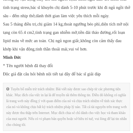
tình trạng stress,bác sĩ khuyên chị dành 5-10 phút trước khi đi ngủ ngồi thở
sâu - đếm nhịp thở,dành thời gian làm việc yêu thích mỗi ngày.
Sau 5 tháng điều trị,chị giảm 14 kg,thoát ngưỡng béo phì,diện tích mỡ nội
tạng còn 65.4 cm2,tình trạng gan nhiễm mỡ,tiền đái tháo đường,rối loạn
lipid máu về mức an toàn. Chị ngủ ngon giấc,không còn cảm thấy đau
khớp khi vận động,tinh thần thoải mái,vui vẻ hơn.
Minh Đức
* Tên người bệnh đã thay đổi
Độc giả đặt câu hỏi bệnh nội tiết tại đây để bác sĩ giải đáp
Tuyên bố miễn trừ trách nhiệm: Bài viết này được sao chép từ các phương tiện
khác. Mục đích của việc in lại là để truyền tải thêm thông tin. Điều đó không có nghĩa
là trang web này đồng ý với quan điểm của nó và chịu trách nhiệm về tính xác thực
của nó và không chịu bất kỳ trách nhiệm pháp lý nào. Tất cả tài nguyên trên trang web
này được thu thập trên Internet. Mục đích chia sẻ chỉ dành cho việc học và tham khảo
của mọi người. Nếu có vi phạm bản quyền hoặc sở hữu trí tuệ, vui lòng để lại tin nhắn
cho chúng tôi.