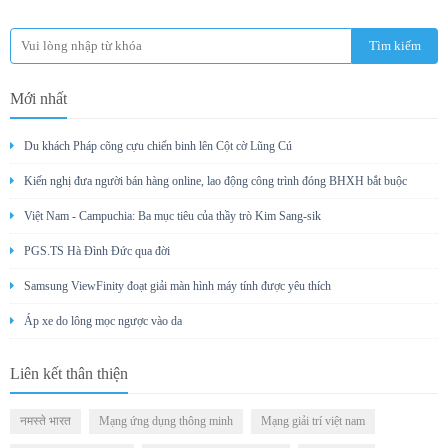
Mới nhất
Du khách Pháp cõng cựu chiến binh lên Cột cờ Lũng Cú
Kiến nghị đưa người bán hàng online, lao động công trình đóng BHXH bắt buộc
Việt Nam - Campuchia: Ba mục tiêu của thầy trò Kim Sang-sik
PGS.TS Hà Đình Đức qua đời
Samsung ViewFinity đoạt giải màn hình máy tính được yêu thích
Áp xe do lông mọc ngược vào da
Liên kết thân thiện
नमस्ते भारत
Mạng ứng dụng thông minh
Mạng giải trí việt nam