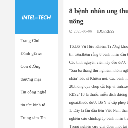
8 bệnh nhân ung thư
uống
2025-05-06
IDOPRESS
Trang Chủ
TS.BS Vũ Hữu Khiêm,Trưởng khoa U
Đánh giá xe
tin trên,thêm rằng 8 bệnh nhân đầu 
Các tình nguyện viên này đều được t
Con đường
"Sau ba tháng thử nghiệm,nhóm nghi
nhân",bác sĩ Khiêm nói. Các bệnh nh
thương mại
20,thông qua chụp cắt lớp vi tính,x
Tin công nghệ
RBS2418 là thuốc miễn dịch đường 
ngoái,thuốc được Bộ Y tế cấp phép
tin tức kinh tế
1. Đây là lần đầu tiên Việt Nam tha
Trung tâm Tin
nghiên cứu chính,giúp bệnh nhân tr
Trong nghiên cứu giai đoạn một t