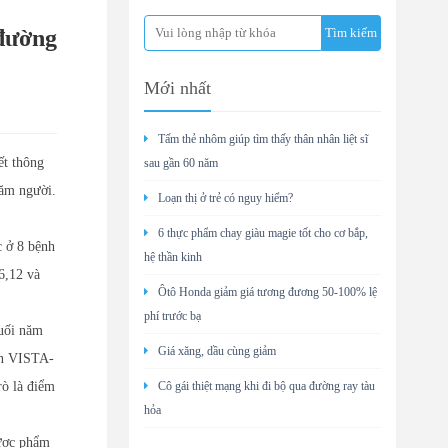
 đường
Mới nhất
Tấm thẻ nhôm giúp tìm thấy thân nhân liệt sĩ
t thông
sau gần 60 năm
răm người.
Loạn thị ở trẻ có nguy hiểm?
6 thực phẩm chay giàu magie tốt cho cơ bắp,
c ở 8 bệnh
hệ thần kinh
6,12 và
Ôtô Honda giảm giá tương đương 50-100% lệ
phí trước bạ
uối năm
Giá xăng, dầu cùng giảm
án VISTA-
rò là điểm
Cô gái thiệt mạng khi đi bộ qua đường ray tàu
hỏa
ược phẩm