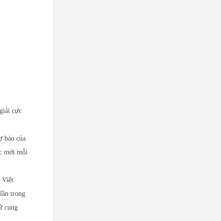
giải cực
ự báo của
ắc mới mỗi
 Việt
lần trong
tử cung