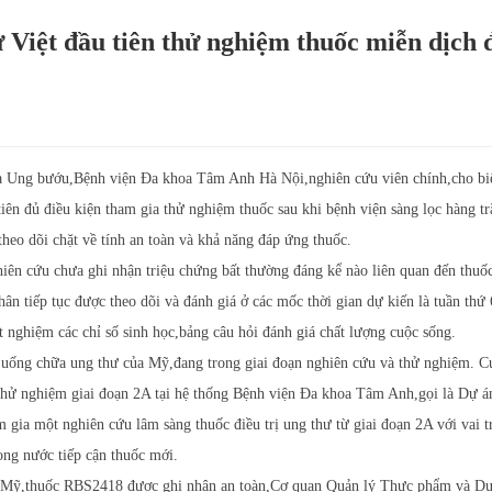
 Việt đầu tiên thử nghiệm thuốc miễn dịch
ng bướu,Bệnh viện Đa khoa Tâm Anh Hà Nội,nghiên cứu viên chính,cho biế
tiên đủ điều kiện tham gia thử nghiệm thuốc sau khi bệnh viện sàng lọc hàng t
heo dõi chặt về tính an toàn và khả năng đáp ứng thuốc.
ên cứu chưa ghi nhận triệu chứng bất thường đáng kể nào liên quan đến thuố
ân tiếp tục được theo dõi và đánh giá ở các mốc thời gian dự kiến là tuần thứ 
ét nghiệm các chỉ số sinh học,bảng câu hỏi đánh giá chất lượng cuộc sống.
uống chữa ung thư của Mỹ,đang trong giai đoạn nghiên cứu và thử nghiệm. C
 thử nghiệm giai đoạn 2A tại hệ thống Bệnh viện Đa khoa Tâm Anh,gọi là Dự 
m gia một nghiên cứu lâm sàng thuốc điều trị ung thư từ giai đoạn 2A với vai t
ong nước tiếp cận thuốc mới.
ại Mỹ,thuốc RBS2418 được ghi nhận an toàn,Cơ quan Quản lý Thực phẩm và D