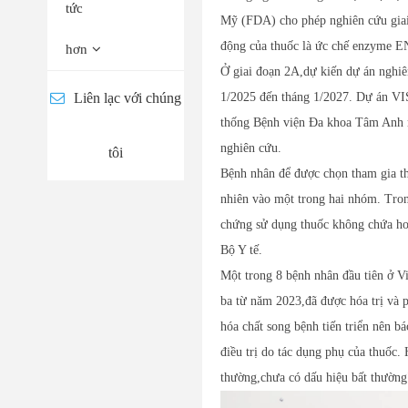
tức
Mỹ (FDA) cho phép nghiên cứu giai 
động của thuốc là ức chế enzyme EN
hơn
Ở giai đoạn 2A,dự kiến dự án nghiê
Liên lạc với chúng
1/2025 đến tháng 1/2027. Dự án VIS
thống Bệnh viện Đa khoa Tâm Anh
nghiên cứu.
tôi
Bệnh nhân để được chọn tham gia th
nhiên vào một trong hai nhóm. Tro
chứng sử dụng thuốc không chứa hoạ
Bộ Y tế.
Một trong 8 bệnh nhân đầu tiên ở V
ba từ năm 2023,đã được hóa trị và 
hóa chất song bệnh tiến triển nên b
điều trị do tác dụng phụ của thuốc
thường,chưa có dấu hiệu bất thường