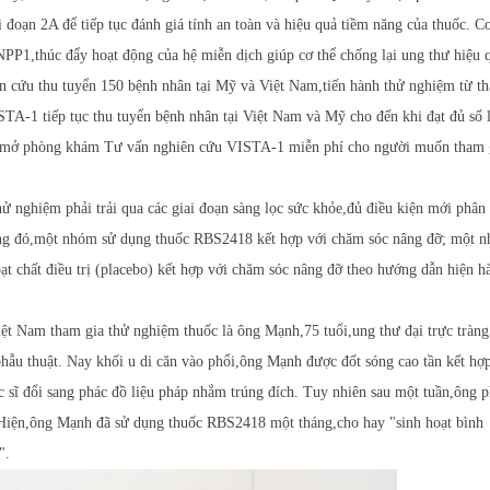
đoạn 2A để tiếp tục đánh giá tính an toàn và hiệu quả tiềm năng của thuốc. Cơ
PP1,thúc đẩy hoạt động của hệ miễn dịch giúp cơ thể chống lại ung thư hiệu 
n cứu thu tuyển 150 bệnh nhân tại Mỹ và Việt Nam,tiến hành thử nghiệm từ t
TA-1 tiếp tục thu tuyển bệnh nhân tại Việt Nam và Mỹ cho đến khi đạt đủ số 
 mở phòng khám Tư vấn nghiên cứu VISTA-1 miễn phí cho người muốn tham 
ử nghiệm phải trải qua các giai đoạn sàng lọc sức khỏe,đủ điều kiện mới phân
ng đó,một nhóm sử dụng thuốc RBS2418 kết hợp với chăm sóc nâng đỡ; một 
t chất điều trị (placebo) kết hợp với chăm sóc nâng đỡ theo hướng dẫn hiện h
iệt Nam tham gia thử nghiệm thuốc là ông Mạnh,75 tuổi,ung thư đại trực tràng
phẫu thuật. Nay khối u di căn vào phổi,ông Mạnh được đốt sóng cao tần kết hợ
ác sĩ đổi sang phác đồ liệu pháp nhắm trúng đích. Tuy nhiên sau một tuần,ông 
. Hiện,ông Mạnh đã sử dụng thuốc RBS2418 một tháng,cho hay "sinh hoạt bình
".