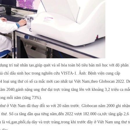
ng trí tuệ nhân tạo,giúp quét và số hóa toàn bộ tiêu bản mô học với độ phân 
giá chỉ dấu sinh học trong nghiên cứu VISTA-1. Ảnh: Bệnh viện cung cấp
 4 loại ung thư có số ca mắc mới cao nhất tại Việt Nam,theo Globocan 2022. D
m 2040,gánh nặng ung thư đại trực tràng tăng lên với khoảng 3,2 triệu ca m
vong mỗi năm (tăng 73%).
thư ở Việt Nam đã thay đổi so với 20 năm trước. Globocan năm 2000 ghi nhận
hư. Số ca tăng dần qua từng năm,đến 2022 vượt 182.000 ca,tức tăng gấp 2,6 
 là vú,gan,phổi,dạ dày và trực tràng,trong khi trước đây ở Việt Nam ung thư 