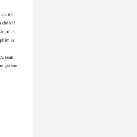
quần thể
n chế khả
hân sự có
 phẩm ra
lựa bệnh
am gia vào