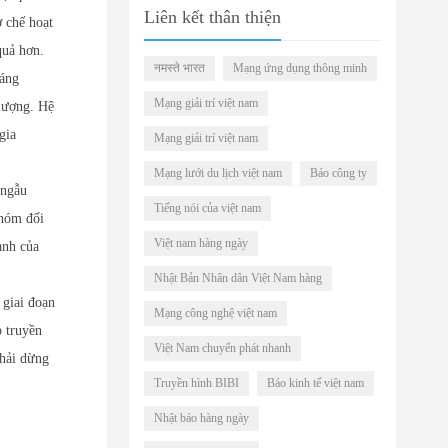
Liên kết thân thiện
 chế hoạt
quả hơn.
नमस्ते भारत
Mạng ứng dụng thông minh
háng
Mạng giải trí việt nam
lượng. Hệ
gia
Mạng giải trí việt nam
Mạng lưới du lịch việt nam
Báo công ty
 ngẫu
Tiếng nói của việt nam
nhóm đối
Việt nam hàng ngày
ành của
Nhật Bản Nhân dân Việt Nam hàng
 giai đoạn
Mạng công nghệ việt nam
p truyền
Việt Nam chuyển phát nhanh
phải dừng
Truyền hình BIBI
Báo kinh tế việt nam
Nhật báo hàng ngày