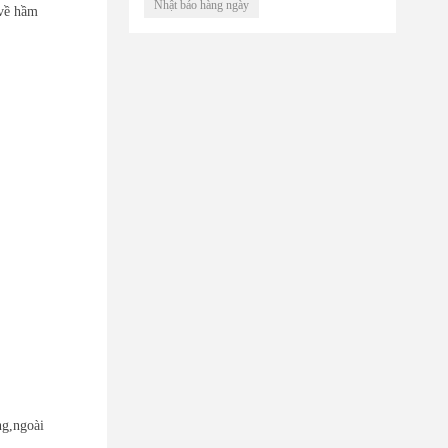
Nhật báo hàng ngày
 về hầm
ng,ngoài