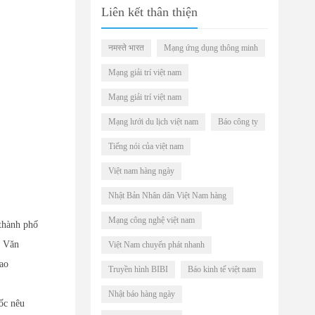
Liên kết thân thiện
नमस्ते भारत
Mạng ứng dụng thông minh
Mạng giải trí việt nam
Mạng giải trí việt nam
Mạng lưới du lịch việt nam
Báo công ty
Tiếng nói của việt nam
Việt nam hàng ngày
Nhật Bản Nhân dân Việt Nam hàng
Mạng công nghệ việt nam
 thành phố
g Văn
Việt Nam chuyển phát nhanh
iao
Truyền hình BIBI
Báo kinh tế việt nam
Nhật báo hàng ngày
ốc nêu