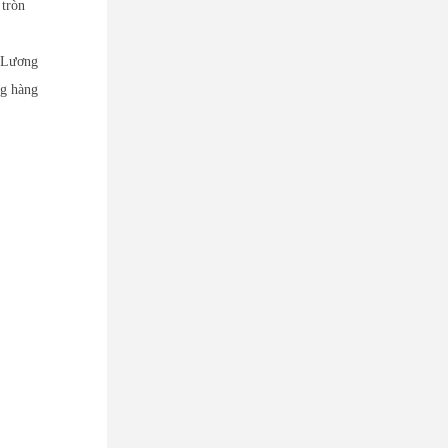
 tròn
g Lương
ng hàng