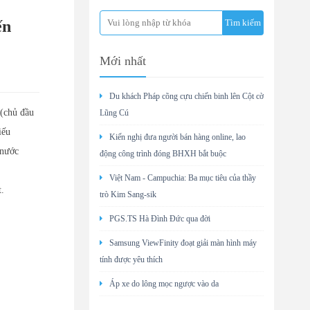
ến
Mới nhất
Du khách Pháp cõng cựu chiến binh lên Cột cờ
(chủ đầu
Lũng Cú
iếu
Kiến nghị đưa người bán hàng online, lao
 nước
động công trình đóng BHXH bắt buộc
Việt Nam - Campuchia: Ba mục tiêu của thầy
t.
trò Kim Sang-sik
PGS.TS Hà Đình Đức qua đời
Samsung ViewFinity đoạt giải màn hình máy
tính được yêu thích
Áp xe do lông mọc ngược vào da