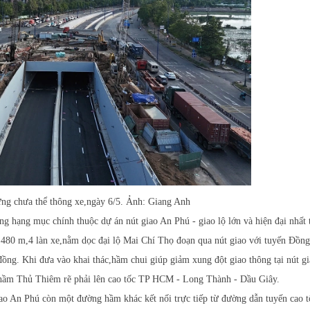
ưng chưa thể thông xe,ngày 6/5. Ảnh: Giang Anh
ng hạng mục chính thuộc dự án nút giao An Phú - giao lộ lớn và hiện đại nhất
80 m,4 làn xe,nằm dọc đại lộ Mai Chí Thọ đoạn qua nút giao với tuyến Đồn
đồng. Khi đưa vào khai thác,hầm chui giúp giảm xung đột giao thông tại nút g
ừ hầm Thủ Thiêm rẽ phải lên cao tốc TP HCM - Long Thành - Dầu Giây.
ao An Phú còn một đường hầm khác kết nối trực tiếp từ đường dẫn tuyến cao t