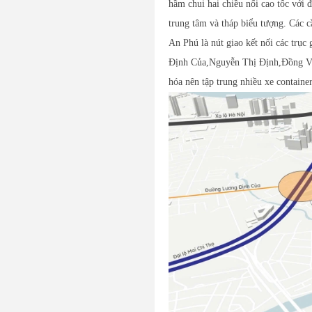
hầm chui hai chiều nối cao tốc với 
trung tâm và tháp biểu tượng. Các 
An Phú là nút giao kết nối các trụ
Định Của,Nguyễn Thị Định,Đồng Văn
hóa nên tập trung nhiều xe containe