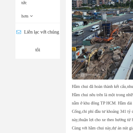
tức
hơn
Liên lạc với chúng
tôi
Hầm chui đã hoàn thành kết cấu,nh
Hầm chui nêu trên là một trong nhữ
nằm ở khu đông TP HCM. Hầm dài 4
Cống,chi phí đầu tư khoảng 341 tỷ 
này,thuận lợi cho xe theo hướng t
Cùng với hầm chui này,dự án nút gi