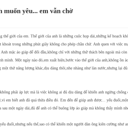
h muốn yêu... em vẫn chờ
ng thế giới của em. Thế giới của anh là những cuộc họp dài,những kế hoạch kh
ứt khoát trong những phút giây không cho phép chần chừ. Anh quen với việc m
i. Anh mặc áo giáp để đối đầu,không chỉ với những thử thách bên ngoài mà còn 
nh mình. Một ngày nào đó,em xuất hiện,bước vào thế giới của anh,không ồn à
 một thứ năng lượng khác,dịu dàng thôi,nhẹ nhàng như làn nước,nhưng lại đủ
không phải áp lực mà là việc không ai đủ dịu dàng để khiến anh ngừng chống
vì em biết anh đã quá thừa điều đó. Em đến để giúp anh được... yếu đuối,một
ra sau một ngày dài,đủ để anh có thể buông lớp áo giáp mà không thấy mình nh
 yếu đuối,nhưng nếu thế,sao có thể khiến một người đàn ông kiên cường như a