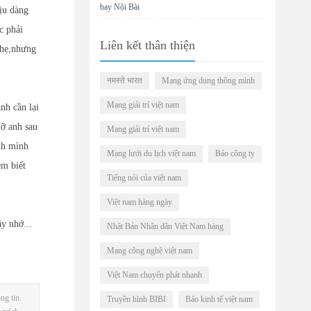
bay Nội Bài
dịu dàng
c phải
Liên kết thân thiện
 nhẹ,nhưng
नमस्ते भारत
Mạng ứng dụng thông minh
Mạng giải trí việt nam
nh cần lại
ỡ anh sau
Mạng giải trí việt nam
nh mình
Mạng lưới du lịch việt nam
Báo công ty
em biết
Tiếng nói của việt nam
Việt nam hàng ngày
y nhớ...
Nhật Bản Nhân dân Việt Nam hàng
Mạng công nghệ việt nam
Việt Nam chuyển phát nhanh
ng tin.
Truyền hình BIBI
Báo kinh tế việt nam