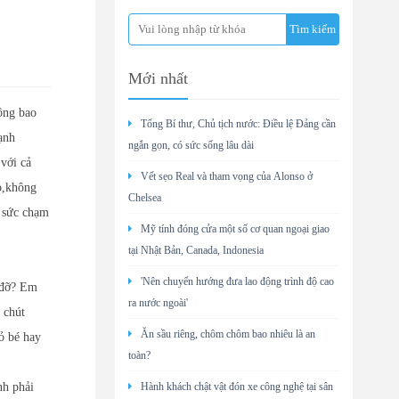
Mới nhất
ông bao
Tổng Bí thư, Chủ tịch nước: Điều lệ Đảng cần
ạnh
ngắn gọn, có sức sống lâu dài
với cả
Vết sẹo Real và tham vọng của Alonso ở
o,không
Chelsea
 sức chạm
Mỹ tính đóng cửa một số cơ quan ngoại giao
tại Nhật Bản, Canada, Indonesia
'Nên chuyển hướng đưa lao động trình độ cao
 đỡ? Em
ra nước ngoài'
 chút
Ăn sầu riêng, chôm chôm bao nhiêu là an
ỏ bé hay
toàn?
nh phải
Hành khách chật vật đón xe công nghệ tại sân