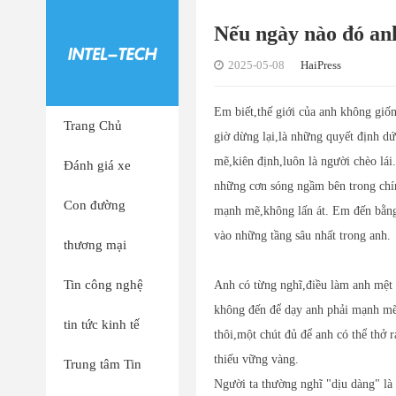
Nếu ngày nào đó an
2025-05-08
HaiPress
Em biết,thế giới của anh không giố
Trang Chủ
giờ dừng lại,là những quyết định d
mẽ,kiên định,luôn là người chèo lá
Đánh giá xe
những cơn sóng ngầm bên trong chí
Con đường
mạnh mẽ,không lấn át. Em đến bằng
vào những tầng sâu nhất trong anh.
thương mại
Tin công nghệ
Anh có từng nghĩ,điều làm anh mệt 
không đến để dạy anh phải mạnh mẽ,
tin tức kinh tế
thôi,một chút đủ để anh có thể thở 
thiếu vững vàng.
Trung tâm Tin
Người ta thường nghĩ "dịu dàng" là