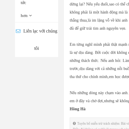
tức
dừng lại? Nếu yếu đuối,sao có thể c
không phải là một hành động mà là
hơn
thắng thua,là im lặng vỗ về khi anh 
đủ để giữ trái tim anh nguyên vẹn.
Liên lạc với chúng
Em từng nghĩ mình phải thật mạnh m
tôi
là sự dịu dàng. Bởi cuộc đời không
những thách thức. Nếu anh hỏi: Làm
trước,dịu dàng với cả những nỗi bu
tha thứ cho chính mình,em học được
Nếu những dòng này chạm vào anh..
em ở đây và chờ đợi,nhưng sẽ không
Hồng Hà
Tuyên bố miễn trừ trách nhiệm: Bài viế