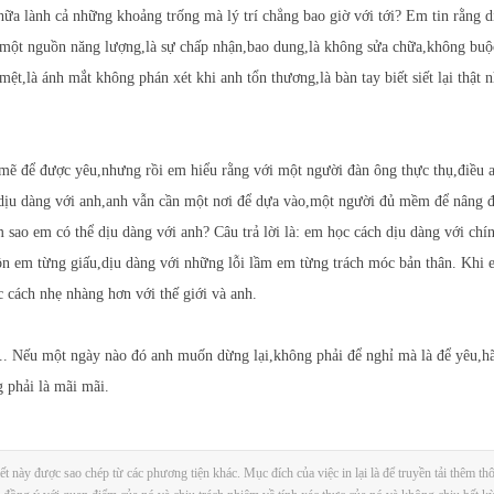
hữa lành cả những khoảng trống mà lý trí chẳng bao giờ với tới? Em tin rằng 
 một nguồn năng lượng,là sự chấp nhận,bao dung,là không sửa chữa,không buộ
mệt,là ánh mắt không phán xét khi anh tổn thương,là bàn tay biết siết lại thật
ẽ để được yêu,nhưng rồi em hiểu rằng với một người đàn ông thực thụ,điều a
 dịu dàng với anh,anh vẫn cần một nơi để dựa vào,một người đủ mềm để nâng đ
 sao em có thể dịu dàng với anh? Câu trả lời là: em học cách dịu dàng với chí
ồn em từng giấu,dịu dàng với những lỗi lầm em từng trách móc bản thân. Khi 
 cách nhẹ nhàng hơn với thế giới và anh.
. Nếu một ngày nào đó anh muốn dừng lại,không phải để nghỉ mà là để yêu,hã
 phải là mãi mãi.
t này được sao chép từ các phương tiện khác. Mục đích của việc in lại là để truyền tải thêm thô