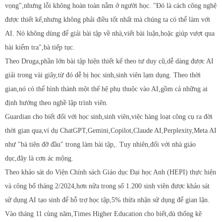
vọng",nhưng lỗi không hoàn toàn nằm ở người học. "Đó là cách công nghệ
được thiết kế,nhưng không phải điều tốt nhất mà chúng ta có thể làm với
AI. Nó không dùng để giải bài tập về nhà,viết bài luận,hoặc giúp vượt qua
bài kiểm tra",bà tiếp tục.
Theo Druga,phần lớn bài tập hiện thiết kế theo tư duy cũ,dễ dàng được AI
giải trong vài giây,từ đó dễ bị học sinh,sinh viên lạm dụng. Theo thời
gian,nó có thể hình thành một thế hệ phụ thuộc vào AI,gồm cả những ai
định hướng theo nghề lập trình viên.
Guardian cho biết đối với học sinh,sinh viên,việc hàng loạt công cụ ra đời
thời gian qua,ví dụ ChatGPT,Gemini,Copilot,Claude AI,Perplexity,Meta AI
như "bà tiên đỡ đầu" trong làm bài tập,. Tuy nhiên,đối với nhà giáo
dục,đây là cơn ác mộng.
Theo khảo sát do Viện Chính sách Giáo dục Đại học Anh (HEPI) thực hiện
và công bố tháng 2/2024,hơn nửa trong số 1.200 sinh viên được khảo sát
sử dụng AI tạo sinh để hỗ trợ học tập,5% thừa nhận sử dụng để gian lận.
Vào tháng 11 cùng năm,Times Higher Education cho biết,dù thống kê