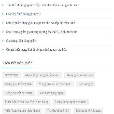
Tấm thẻ nhôm giúp tìm thấy thân nhân liệt sĩ sau gần 60 năm
Loạn thị ở trẻ có nguy hiểm?
6 thực phẩm chay giàu magie tốt cho cơ bắp, hệ thần kinh
Ôtô Honda giảm giá tương đương 50-100% lệ phí trước bạ
Giá xăng, dầu cùng giảm
Cô gái thiệt mạng khi đi bộ qua đường ray tàu hỏa
Liên kết thân thiện
नमस्ते भारत
Mạng ứng dụng thông minh
Mạng giải trí việt nam
Mạng giải trí việt nam
Mạng lưới du lịch việt nam
Báo công ty
Tiếng nói của việt nam
Việt nam hàng ngày
Nhật Bản Nhân dân Việt Nam hàng
Mạng công nghệ việt nam
Việt Nam chuyển phát nhanh
Truyền hình BIBI
Báo kinh tế việt nam