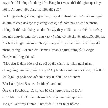
nay,điều đó không còn đúng nữa. Hàng loạt vụ sa thải thời gian qua hay
nỗi lo AI cướp việc đang thể hiện điều đó".
Bà Druga đánh giá công nghệ đang thay đổi nhanh đến mức nếu một giáo
án đưa ra cách đào tạo một công việc cụ thể hôm nay,nó có thể nhanh
chóng lỗi thời vài tháng sau đó. Do vậy,thay vì đào tạo cụ thể,các trường
học nên chuyển sang tập trung vào kỹ năng có thể chuyển giao,đặc biệt dạy
"cách thích nghi với sự mơ hồ",vì hằng số duy nhất hiện có là "thay đổi
nhanh chóng" - quan điểm Demis Hassabis,người đứng đầu Google
DeepMind,từng chia sẻ.
"Mục tiêu là đảm bảo mọi người có thể cảm thấy thích nghi nhanh
chóng,rằng mọi công việc trong tương lai đều dành họ mà không phải thốt
lên: ồ,tôi lại phải học kiến thức này từ đầu'",bà nói thêm.
Bảo Lâm
(theo Business Insider,Guardian)
Ông chủ Facebook: 'Đa số bạn bè của người dùng sẽ là AI'
CEO Microsoft: AI đảm nhiệm 30% việc viết mã lập trình
'Bố già' Geoffrey Hinton: Phát triển AI như nuôi hổ con