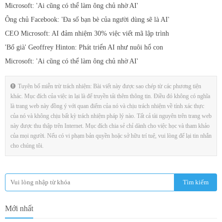
Microsoft: 'Ai cũng có thể làm ông chủ nhờ AI'
Ông chủ Facebook: 'Đa số bạn bè của người dùng sẽ là AI'
CEO Microsoft: AI đảm nhiệm 30% việc viết mã lập trình
'Bố già' Geoffrey Hinton: Phát triển AI như nuôi hổ con
Microsoft: 'Ai cũng có thể làm ông chủ nhờ AI'
Tuyên bố miễn trừ trách nhiệm: Bài viết này được sao chép từ các phương tiện
khác. Mục đích của việc in lại là để truyền tải thêm thông tin. Điều đó không có nghĩa
là trang web này đồng ý với quan điểm của nó và chịu trách nhiệm về tính xác thực
của nó và không chịu bất kỳ trách nhiệm pháp lý nào. Tất cả tài nguyên trên trang web
này được thu thập trên Internet. Mục đích chia sẻ chỉ dành cho việc học và tham khảo
của mọi người. Nếu có vi phạm bản quyền hoặc sở hữu trí tuệ, vui lòng để lại tin nhắn
cho chúng tôi.
Mới nhất