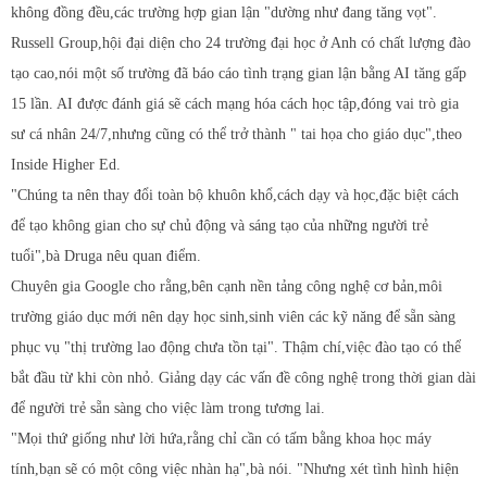
không đồng đều,các trường hợp gian lận "dường như đang tăng vọt".
Russell Group,hội đại diện cho 24 trường đại học ở Anh có chất lượng đào
tạo cao,nói một số trường đã báo cáo tình trạng gian lận bằng AI tăng gấp
15 lần. AI được đánh giá sẽ cách mạng hóa cách học tập,đóng vai trò gia
sư cá nhân 24/7,nhưng cũng có thể trở thành " tai họa cho giáo dục",theo
Inside Higher Ed.
"Chúng ta nên thay đổi toàn bộ khuôn khổ,cách dạy và học,đặc biệt cách
để tạo không gian cho sự chủ động và sáng tạo của những người trẻ
tuổi",bà Druga nêu quan điểm.
Chuyên gia Google cho rằng,bên cạnh nền tảng công nghệ cơ bản,môi
trường giáo dục mới nên dạy học sinh,sinh viên các kỹ năng để sẵn sàng
phục vụ "thị trường lao động chưa tồn tại". Thậm chí,việc đào tạo có thể
bắt đầu từ khi còn nhỏ. Giảng dạy các vấn đề công nghệ trong thời gian dài
để người trẻ sẵn sàng cho việc làm trong tương lai.
"Mọi thứ giống như lời hứa,rằng chỉ cần có tấm bằng khoa học máy
tính,bạn sẽ có một công việc nhàn hạ",bà nói. "Nhưng xét tình hình hiện