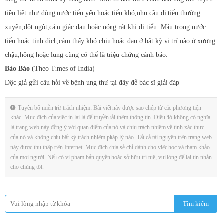
tiền liệt như dòng nước tiểu yếu hoặc tiểu khó,nhu cầu đi tiểu thường
xuyên,đột ngột,cảm giác đau hoặc nóng rát khi đi tiểu. Máu trong nước
tiểu hoặc tinh dịch,cảm thấy khó chịu hoặc đau ở bất kỳ vị trí nào ở xương
chậu,hông hoặc lưng cũng có thể là triệu chứng cảnh báo.
Bảo Bảo
(Theo Times of India)
Độc giả gửi câu hỏi về bệnh ung thư tại đây để bác sĩ giải đáp
Tuyên bố miễn trừ trách nhiệm: Bài viết này được sao chép từ các phương tiện
khác. Mục đích của việc in lại là để truyền tải thêm thông tin. Điều đó không có nghĩa
là trang web này đồng ý với quan điểm của nó và chịu trách nhiệm về tính xác thực
của nó và không chịu bất kỳ trách nhiệm pháp lý nào. Tất cả tài nguyên trên trang web
này được thu thập trên Internet. Mục đích chia sẻ chỉ dành cho việc học và tham khảo
của mọi người. Nếu có vi phạm bản quyền hoặc sở hữu trí tuệ, vui lòng để lại tin nhắn
cho chúng tôi.