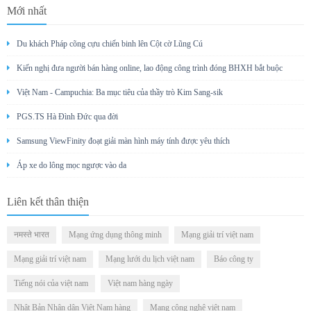
Mới nhất
Du khách Pháp cõng cựu chiến binh lên Cột cờ Lũng Cú
Kiến nghị đưa người bán hàng online, lao động công trình đóng BHXH bắt buộc
Việt Nam - Campuchia: Ba mục tiêu của thầy trò Kim Sang-sik
PGS.TS Hà Đình Đức qua đời
Samsung ViewFinity đoạt giải màn hình máy tính được yêu thích
Áp xe do lông mọc ngược vào da
Liên kết thân thiện
नमस्ते भारत
Mạng ứng dụng thông minh
Mạng giải trí việt nam
Mạng giải trí việt nam
Mạng lưới du lịch việt nam
Báo công ty
Tiếng nói của việt nam
Việt nam hàng ngày
Nhật Bản Nhân dân Việt Nam hàng
Mạng công nghệ việt nam