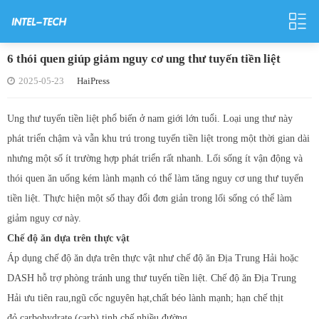
6 thói quen giúp giảm nguy cơ ung thư tuyến tiền liệt
2025-05-23
HaiPress
Ung thư tuyến tiền liệt phổ biến ở nam giới lớn tuổi. Loại ung thư này
phát triển chậm và vẫn khu trú trong tuyến tiền liệt trong một thời gian dài
nhưng một số ít trường hợp phát triển rất nhanh. Lối sống ít vận động và
thói quen ăn uống kém lành mạnh có thể làm tăng nguy cơ ung thư tuyến
tiền liệt. Thực hiện một số thay đổi đơn giản trong lối sống có thể làm
giảm nguy cơ này.
Chế độ ăn dựa trên thực vật
Áp dụng chế độ ăn dựa trên thực vật như chế độ ăn Địa Trung Hải hoặc
DASH hỗ trợ phòng tránh ung thư tuyến tiền liệt. Chế độ ăn Địa Trung
Hải ưu tiên rau,ngũ cốc nguyên hạt,chất béo lành mạnh; hạn chế thịt
đỏ,carbohydrate (carb) tinh chế,nhiều đường.