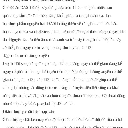
Chế độ ăn DASH được xây dựng dựa trên 4 tiêu chí gồm nhiều rau
quả,chế phẩm từ sữa ít béo; tăng khẩu phần cá,thịt gia cầm,các loại
hạt,thực phẩm nguyên hạt. DASH cũng thiên về cắt giảm chất béo bão
hòa,chuyển hóa và cholesterol; hạn chế muối,đồ ngọt,thức uống có gas,thịt
đỏ. Nguyên tắc ưu tiên ăn rau lá xanh và trái cây trong hai chế độ ăn này
có thể giảm nguy cơ tử vong do ung thư tuyến tiền liệt.
Tập thể dục thường xuyên
Duy trì lối sống năng động và tập thể dục hàng ngày có thể giảm đáng kể
nguy cơ phát triển ung thư tuyến tiền liệt. Vận động thường xuyên có thể
giảm cân,giảm viêm,cải thiện chức năng miễn dịch,nhờ đó giúp cơ thể
chống lại những tác động tiêu cực. Ung thư tuyến tiền liệt cũng có khả
năng tiến triển và tái phát cao hơn ở người thừa cân,béo phì. Các hoạt động
như đi bộ,chạy bộ,đạp xe,bơi lội đều có ích.
Giảm lượng chất béo nạp vào
Giảm lượng chất béo nạp vào,đặc biệt là loại bão hòa từ thịt đỏ,sữa có lợi
cho sức khỏe. Bởi chế độ ăn nhiều chất béo có thể thúc đẩy các tế bào ung