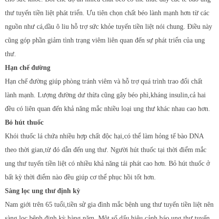
thư tuyến tiền liệt phát triển. Ưu tiên chọn chất béo lành mạnh hơn từ các
nguồn như cá,dầu ô liu hỗ trợ sức khỏe tuyến tiền liệt nói chung. Điều này
cũng góp phần giảm tình trạng viêm liên quan đến sự phát triển của ung
thư.
Hạn chế đường
Hạn chế đường giúp phòng tránh viêm và hỗ trợ quá trình trao đổi chất
lành mạnh. Lượng đường dư thừa cũng gây béo phì,kháng insulin,cả hai
đều có liên quan đến khả năng mắc nhiều loại ung thư khác nhau cao hơn.
Bỏ hút thuốc
Khói thuốc lá chứa nhiều hợp chất độc hại,có thể làm hỏng tế bào DNA
theo thời gian,từ đó dẫn đến ung thư. Người hút thuốc tại thời điểm mắc
ung thư tuyến tiền liệt có nhiều khả năng tái phát cao hơn. Bỏ hút thuốc ở
bất kỳ thời điểm nào đều giúp cơ thể phục hồi tốt hơn.
Sàng lọc ung thư định kỳ
Nam giới trên 65 tuổi,tiền sử gia đình mắc bệnh ung thư tuyến tiền liệt nên
sàng lọc bệnh định kỳ hàng năm. Một số dấu hiệu cảnh báo ung thư tuyến