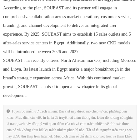
According to the plan, SOUEAST and its partner will engage in
comprehensive collaboration across market operations, customer service,
branding, and channel development to deliver an integrated user
experience. By 2025, SOUEAST aims to establish 15 sales outlets and 5
after-sales service centers in Egypt. Additionally, two new CKD models
will be introduced between 2026 and 2027.
SOUEAST has recently entered North African markets, including Morocco
and Libya. Its latest launch in Egypt marks a major breakthrough in the
brand's strategic expansion across Africa. With this continued market
growth, SOUEAST is poised to open a new chapter in its global
development.
Tuyên bố miễn trừ trách nhiệm: Bài viết này được sao chép từ các phương tiện
khác. Mục đích của việc in lại là để truyền tải thêm thông tin. Điều đó không có nghĩa
là trang web này đồng ý với quan điểm của nó và chịu trách nhiệm về tính xác thực
của nó và không chịu bất kỳ trách nhiệm pháp lý nào. Tất cả tài nguyên trên trang web
này được thu thập trên Internet. Mục đích chia sẻ chỉ dành cho việc học và tham khảo