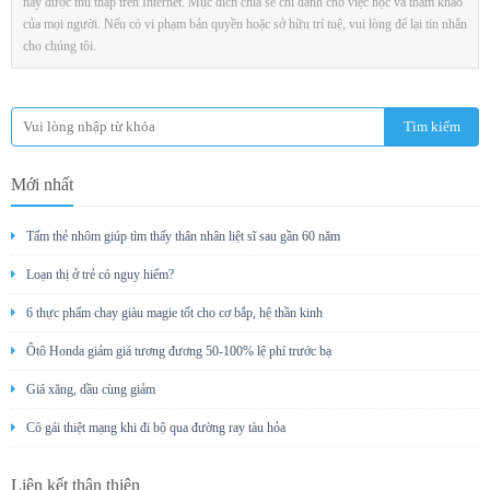
này được thu thập trên Internet. Mục đích chia sẻ chỉ dành cho việc học và tham khảo
của mọi người. Nếu có vi phạm bản quyền hoặc sở hữu trí tuệ, vui lòng để lại tin nhắn
cho chúng tôi.
Mới nhất
Tấm thẻ nhôm giúp tìm thấy thân nhân liệt sĩ sau gần 60 năm
Loạn thị ở trẻ có nguy hiểm?
6 thực phẩm chay giàu magie tốt cho cơ bắp, hệ thần kinh
Ôtô Honda giảm giá tương đương 50-100% lệ phí trước bạ
Giá xăng, dầu cùng giảm
Cô gái thiệt mạng khi đi bộ qua đường ray tàu hỏa
Liên kết thân thiện