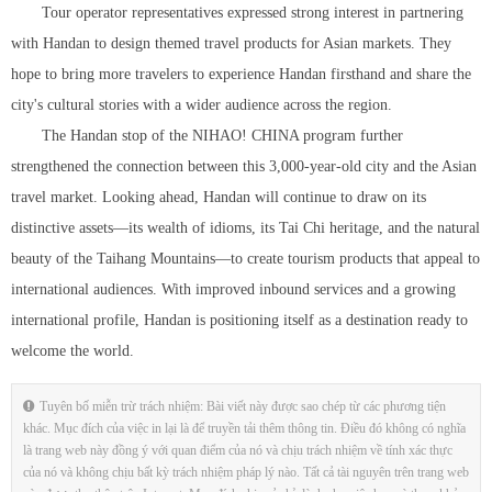
Tour operator representatives expressed strong interest in partnering
with Handan to design themed travel products for Asian markets. They
hope to bring more travelers to experience Handan firsthand and share the
city's cultural stories with a wider audience across the region.
The Handan stop of the NIHAO! CHINA program further
strengthened the connection between this 3,000-year-old city and the Asian
travel market. Looking ahead, Handan will continue to draw on its
distinctive assets—its wealth of idioms, its Tai Chi heritage, and the natural
beauty of the Taihang Mountains—to create tourism products that appeal to
international audiences. With improved inbound services and a growing
international profile, Handan is positioning itself as a destination ready to
welcome the world.
Tuyên bố miễn trừ trách nhiệm: Bài viết này được sao chép từ các phương tiện
khác. Mục đích của việc in lại là để truyền tải thêm thông tin. Điều đó không có nghĩa
là trang web này đồng ý với quan điểm của nó và chịu trách nhiệm về tính xác thực
của nó và không chịu bất kỳ trách nhiệm pháp lý nào. Tất cả tài nguyên trên trang web