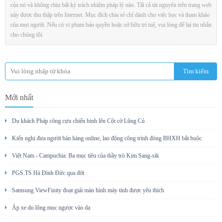
của nó và không chịu bất kỳ trách nhiệm pháp lý nào. Tất cả tài nguyên trên trang web
này được thu thập trên Internet. Mục đích chia sẻ chỉ dành cho việc học và tham khảo
của mọi người. Nếu có vi phạm bản quyền hoặc sở hữu trí tuệ, vui lòng để lại tin nhắn
cho chúng tôi.
Mới nhất
Du khách Pháp cõng cựu chiến binh lên Cột cờ Lũng Cú
Kiến nghị đưa người bán hàng online, lao động công trình đóng BHXH bắt buộc
Việt Nam - Campuchia: Ba mục tiêu của thầy trò Kim Sang-sik
PGS.TS Hà Đình Đức qua đời
Samsung ViewFinity đoạt giải màn hình máy tính được yêu thích
Áp xe do lông mọc ngược vào da