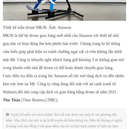
Thiết kế mẫu drone MK30. Ảnh: Amazon
MK30 là thế hệ drone giao hàng mới nhất của Amazon với thiết kế nhỏ
gọn,nhẹ và hoạt động êm hơn phiên bản trước. Chúng trang bị hệ thống
cảm biến giúp phát hiện và tránh chướng ngại vật cả trên không lẫn dưới
mặt đất. Công ty khuyến nghị khách hàng giữ khoảng 3 m không gian mở
trong khuôn viên nhà để drone có thể hoàn thành chuyến giao hàng.
Cuộc điều tra diễn ra trong lúc Amazon nỗ lực mở rộng dịch vụ đến nhiều
khu vực hơn tại Mỹ. Công ty cũng đang đối mặt với sự cạnh tranh từ
Walmart,đối thủ cung cấp dịch vụ giao hàng bằng drone từ năm 2021.
Thu Thảo
(Theo Reuters,CNBC)
Tuyên bố miễn trừ trách nhiệm: Bài viết này được sao chép từ các phương tiện
khác. Mục đích của việc in lại là để truyền tải thêm thông tin. Điều đó không có nghĩa
là trang web này đồng ý với quan điểm của nó và chịu trách nhiệm về tính xác thực