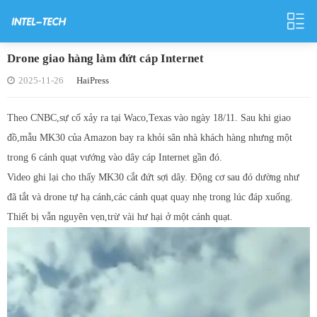
Drone giao hàng làm đứt cáp Internet
2025-11-26
HaiPress
Theo CNBC,sự cố xảy ra tại Waco,Texas vào ngày 18/11. Sau khi giao
đồ,mẫu MK30 của Amazon bay ra khỏi sân nhà khách hàng nhưng một
trong 6 cánh quạt vướng vào dây cáp Internet gần đó.
Video ghi lại cho thấy MK30 cắt đứt sợi dây. Động cơ sau đó dường như
đã tắt và drone tự hạ cánh,các cánh quạt quay nhẹ trong lúc đáp xuống.
Thiết bị vẫn nguyên vẹn,trừ vài hư hại ở một cánh quạt.