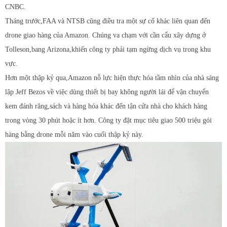
CNBC.
Tháng trước,FAA và NTSB cũng điều tra một sự cố khác liên quan đến
drone giao hàng của Amazon. Chúng va chạm với cần cẩu xây dựng ở
Tolleson,bang Arizona,khiến công ty phải tạm ngừng dịch vụ trong khu
vực.
Hơn một thập kỷ qua,Amazon nỗ lực hiện thực hóa tầm nhìn của nhà sáng
lập Jeff Bezos về việc dùng thiết bị bay không người lái để vận chuyển
kem đánh răng,sách và hàng hóa khác đến tận cửa nhà cho khách hàng
trong vòng 30 phút hoặc ít hơn. Công ty đặt mục tiêu giao 500 triệu gói
hàng bằng drone mỗi năm vào cuối thập kỷ này.