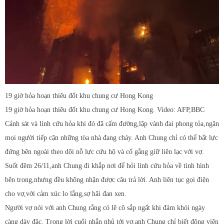
19 giờ hỏa hoạn thiêu đốt khu chung cư Hong Kong
19 giờ hỏa hoạn thiêu đốt khu chung cư Hong Kong. Video: AFP,BBC
Cảnh sát và lính cứu hỏa khi đó đã cấm đường,lập vành đai phong tỏa,ngăn
mọi người tiếp cận những tòa nhà đang cháy. Anh Chung chỉ có thể bất lực
đứng bên ngoài theo dõi nỗ lực cứu hộ và cố gắng giữ liên lạc với vợ.
Suốt đêm 26/11,anh Chung đi khắp nơi để hỏi lính cứu hỏa về tình hình
bên trong,nhưng đều không nhận được câu trả lời. Anh liên tục gọi điện
cho vợ,với cảm xúc lo lắng,sợ hãi đan xen.
Người vợ nói với anh Chung rằng có lẽ cô sắp ngất khi đám khói ngày
càng dày đặc. Trong lời cuối nhắn nhủ tới vợ,anh Chung chỉ biết động viên