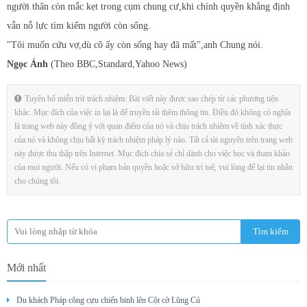
người thân còn mắc kẹt trong cụm chung cư,khi chính quyền khẳng định
vẫn nỗ lực tìm kiếm người còn sống.
"Tôi muốn cứu vợ,dù cô ấy còn sống hay đã mất",anh Chung nói.
Ngọc Ánh
(Theo BBC,Standard,Yahoo News)
Tuyên bố miễn trừ trách nhiệm: Bài viết này được sao chép từ các phương tiện
khác. Mục đích của việc in lại là để truyền tải thêm thông tin. Điều đó không có nghĩa
là trang web này đồng ý với quan điểm của nó và chịu trách nhiệm về tính xác thực
của nó và không chịu bất kỳ trách nhiệm pháp lý nào. Tất cả tài nguyên trên trang web
này được thu thập trên Internet. Mục đích chia sẻ chỉ dành cho việc học và tham khảo
của mọi người. Nếu có vi phạm bản quyền hoặc sở hữu trí tuệ, vui lòng để lại tin nhắn
cho chúng tôi.
Mới nhất
Du khách Pháp cõng cựu chiến binh lên Cột cờ Lũng Cú