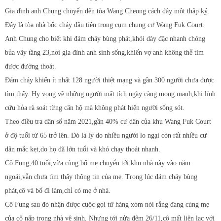
Gia đình anh Chung chuyển đến tòa Wang Cheong cách đây một thập kỷ.
Đây là tòa nhà bốc cháy đầu tiên trong cụm chung cư Wang Fuk Court.
Anh Chung cho biết khi đám cháy bùng phát,khói dày đặc nhanh chóng
bủa vây tầng 23,nơi gia đình anh sinh sống,khiến vợ anh không thể tìm
được đường thoát.
Đám cháy khiến ít nhất 128 người thiệt mạng và gần 300 người chưa được
tìm thấy. Hy vọng về những người mất tích ngày càng mong manh,khi lính
cứu hỏa rà soát từng căn hộ mà không phát hiện người sống sót.
Theo điều tra dân số năm 2021,gần 40% cư dân của khu Wang Fuk Court
ở độ tuổi từ 65 trở lên. Đó là lý do nhiều người lo ngại còn rất nhiều cư
dân mắc kẹt,do họ đã lớn tuổi và khó chạy thoát nhanh.
Cô Fung,40 tuổi,vừa cùng bố mẹ chuyển tới khu nhà này vào năm
ngoái,vẫn chưa tìm thấy thông tin của mẹ. Trong lúc đám cháy bùng
phát,cô và bố đi làm,chỉ có mẹ ở nhà.
Cô Fung sau đó nhận được cuộc gọi từ hàng xóm nói rằng đang cùng mẹ
của cô nấp trong nhà vệ sinh. Nhưng tới nửa đêm 26/11,cô mất liên lạc với