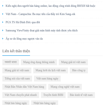
Kiến nghị đưa người bán hàng online, lao động công trình đóng BHXH bắt buộc
Việt Nam - Campuchia: Ba mục tiêu của thầy trò Kim Sang-sik
PGS.TS Hà Đình Đức qua đời
Samsung ViewFinity đoạt giải màn hình máy tính được yêu thích
Áp xe do lông mọc ngược vào da
Liên kết thân thiện
नमस्ते भारत
Mạng ứng dụng thông minh
Mạng giải trí việt nam
Mạng giải trí việt nam
Mạng lưới du lịch việt nam
Báo công ty
Tiếng nói của việt nam
Việt nam hàng ngày
Nhật Bản Nhân dân Việt Nam hàng
Mạng công nghệ việt nam
Việt Nam chuyển phát nhanh
Truyền hình BIBI
Báo kinh tế việt nam
Nhật báo hàng ngày
Nhật báo hàng ngày