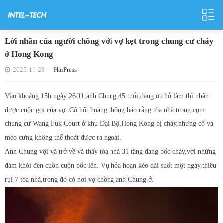
Lời nhắn của người chồng với vợ kẹt trong chung cư cháy
ở Hong Kong
2025-11-28
HaiPress
Vào khoảng 15h ngày 26/11,anh Chung,45 tuổi,đang ở chỗ làm thì nhận
được cuộc gọi của vợ. Cô hốt hoảng thông báo rằng tòa nhà trong cụm
chung cư Wang Fuk Court ở khu Đại Bộ,Hong Kong bị cháy,nhưng cô và
mèo cưng không thể thoát được ra ngoài.
Anh Chung vội vã trở về và thấy tòa nhà 31 tầng đang bốc cháy,với những
đám khói đen cuồn cuộn bốc lên. Vụ hỏa hoạn kéo dài suốt một ngày,thiêu
rụi 7 tòa nhà,trong đó có nơi vợ chồng anh Chung ở.