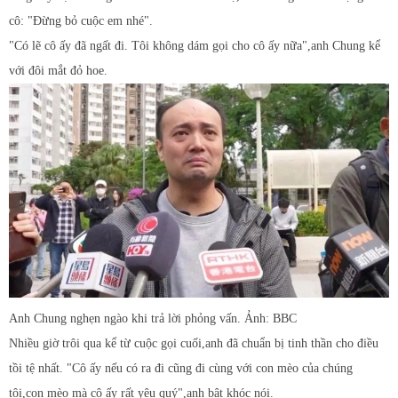
cô: "Đừng bỏ cuộc em nhé".
"Có lẽ cô ấy đã ngất đi. Tôi không dám gọi cho cô ấy nữa",anh Chung kể
với đôi mắt đỏ hoe.
Anh Chung nghẹn ngào khi trả lời phỏng vấn. Ảnh: BBC
Nhiều giờ trôi qua kể từ cuộc gọi cuối,anh đã chuẩn bị tinh thần cho điều
tồi tệ nhất. "Cô ấy nếu có ra đi cũng đi cùng với con mèo của chúng
tôi,con mèo mà cô ấy rất yêu quý",anh bật khóc nói.