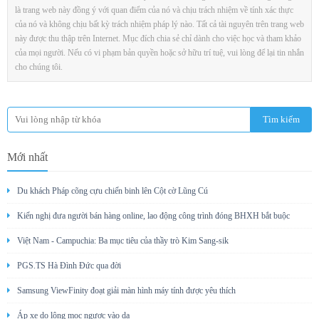
là trang web này đồng ý với quan điểm của nó và chịu trách nhiệm về tính xác thực
của nó và không chịu bất kỳ trách nhiệm pháp lý nào. Tất cả tài nguyên trên trang web
này được thu thập trên Internet. Mục đích chia sẻ chỉ dành cho việc học và tham khảo
của mọi người. Nếu có vi phạm bản quyền hoặc sở hữu trí tuệ, vui lòng để lại tin nhắn
cho chúng tôi.
Mới nhất
Du khách Pháp cõng cựu chiến binh lên Cột cờ Lũng Cú
Kiến nghị đưa người bán hàng online, lao động công trình đóng BHXH bắt buộc
Việt Nam - Campuchia: Ba mục tiêu của thầy trò Kim Sang-sik
PGS.TS Hà Đình Đức qua đời
Samsung ViewFinity đoạt giải màn hình máy tính được yêu thích
Áp xe do lông mọc ngược vào da