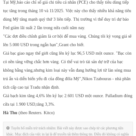
Tại Mỹ,báo cáo chỉ số giá chi tiêu cá nhân (PCE) cho thấy tiêu dùng tiếp
tục tăng trong tháng 10 và 11/2025. Việc này cho thấy nhiều khả năng tiêu
dùng Mỹ tăng mạnh quý thứ 3 liên tiếp. Thị trường vì thế duy trì dự báo
Fed giảm lãi suất 2 lần trong nửa cuối năm nay.
"Các đợt điều chỉnh giảm là cơ hội để mua vàng. Chúng tôi kỳ vọng giá sẽ
lên 5.000 USD trong ngắn hạn",Grant cho biết.
Giá bạc giao ngay thế giới cũng lên kỷ lục 96,5 USD một ounce. "Bạc còn
có nền tảng vững chắc hơn vàng. Có thể vai trò tài sản dự trữ của bạc
không bằng vàng,nhưng kim loại này vẫn đang hưởng lợi từ làn sóng mua
trú ẩn và diễn biến yếu đi của đồng đôla Mỹ",Nikos Tzabouras - nhà phân
tích cấp cao tại Tradu nhận định.
Giá bạch kim tăng 4,6% lên kỷ lục 2.601 USD một ounce. Palladium đóng
cửa tại 1.900 USD,tăng 3,3%.
Hà Thu
(theo Reuters. Kitco)
Tuyên bố miễn trừ trách nhiệm: Bài viết này được sao chép từ các phương tiện
khác. Mục đích của việc in lại là để truyền tải thêm thông tin. Điều đó không có nghĩa