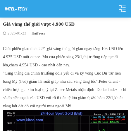
Giá vàng thế giới vượt 4.900 USD
2026-01-23
HaiPress
Chốt phiên giao dịch 22/1,giá vàng thế giới giao ngay tăng 103 USD lên
4.935 USD một ounce. Mở cửa phiên sáng 23/1,thị trường tiếp tục đi
lên,chạm 4.954 USD - cao nhất đến nay.
"Căng thẳng địa chính trị,đồng đôla yếu đi và kỳ vọng Cục Dự trữ liên
bang Mỹ (Fed) giảm lãi suất giúp nhu cầu vàng tăng tốc",Peter Grant -
chiến lược gia kim loại quý tại Zaner Metals nhận định. Dollar Index - chỉ
số đo sức mạnh của USD với rổ 6 tiền tệ lớn giảm 0,4% hôm 22/1,khiến
vàng bớt đắt đỏ với người mua ngoài Mỹ.