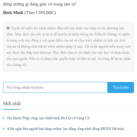
đựng những gì đang giày vò trong tâm trí".
Bình Minh
(Theo CNN,BBC)
Tuyên bố miễn trừ trách nhiệm: Bài viết này được sao chép từ các phương tiện
khác. Mục đích của việc in lại là để truyền tải thêm thông tin. Điều đó không có nghĩa
là trang web này đồng ý với quan điểm của nó và chịu trách nhiệm về tính xác thực
của nó và không chịu bất kỳ trách nhiệm pháp lý nào. Tất cả tài nguyên trên trang web
này được thu thập trên Internet. Mục đích chia sẻ chỉ dành cho việc học và tham khảo
của mọi người. Nếu có vi phạm bản quyền hoặc sở hữu trí tuệ, vui lòng để lại tin nhắn
cho chúng tôi.
Mới nhất
Du khách Pháp cõng cựu chiến binh lên Cột cờ Lũng Cú
Kiến nghị đưa người bán hàng online, lao động công trình đóng BHXH bắt buộc