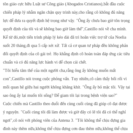
tôn giáo cực hữu Luật sư Công giáo (Abogados Cristianos),bắt đầu cuộc
chiến pháp lý nhằm ngăn chặn quy trình này,cho rằng cô không đủ năng
lực để đưa ra quyết định hệ trọng như vậy. "Ông ấy chưa bao giờ tôn trọng
quyết định của tôi và sẽ không bao giờ làm thế",Castillo nói về cha mình.
Kể từ đó,một tiến trình pháp lý kéo dài đã trì hoãn việc trợ tử của Noelia
suốt 20 tháng,đi qua 5 cấp xét xử. Tất cả cơ quan tư pháp đều không phản
đối quyết định của cô gái trẻ. Họ khẳng định cô hoàn toàn đáp ứng các tiêu
chuẩn và có đủ năng lực hành vi để chọn cái chết.
"Tôi hiểu tâm thế của một người cha,rằng ông ấy không muốn mất
con",Castillo nói trong cuộc phỏng vấn. Tuy nhiên,cô cảm thấy bối rối vì
mối quan hệ giữa hai người không khăng khít. "Ông ấy bỏ mặc tôi. Vậy tại
sao ông ấy lại muốn tôi sống? Để giam tôi lại trong bệnh viện sao?"
Cuộc chiến mà Castillo theo đuổi đến cùng cuối cùng đã giúp cô đạt được
ý nguyện. "Cuối cùng tôi đã làm được và giờ đây có lẽ tôi đã có thể nghỉ
ngơi",cô nói với phóng viên của Antena 3. "Tôi không thể chịu đựng gia
đình này thêm nữa,không thể chịu đựng cơn đau thêm nữa,không thể chịu