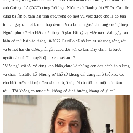
ảnh Cưỡng chế (OCD) cùng Rối loạn Nhân cách Ranh giới (BPD). Castillo
cũng ba lần bị xâm hại tình dục,trong đó một vụ việc được cho là do bạn
trai cũ gây ra,một lần tại hộp đêm nơi cô bị hai người đàn ông cưỡng hiếp.
Người phụ nữ cho biết chưa từng tố giác bất kỳ vụ việc nào. Vài ngày sau
biến cố thứ hai vào tháng 10/2022,Castillo đã nỗ lực tự sát song sống sót
và bị liệt hai chi dưới,phải gắn cuộc đời với xe lăn. Đây chính là bước
ngoặt dẫn cô đến quyết định xem xét an tử.
"Việc ngủ với tôi vô cùng khó khăn,chưa kể những cơn đau hành hạ ở lưng
và chân",Castillo kể. Nhưng sự khổ sở không chỉ dừng lại ở thể xác. Cô
cho biết trước khi nộp đơn xin an tử,"thế giới của tôi chỉ một màu tăm
tối... Tôi không có mục tiêu,không có định hướng,không có gì cả".