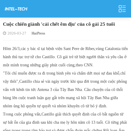
Cuộc chiến giành 'cái chết êm dịu' của cô gái 25 tuổi
2026-03-27
HaiPress
Hôm 26/3,các y bác sĩ tại bệnh viện Sant Pere de Ribes,vùng Catalonia tiến
hành thủ tục trợ tử cho Castillo. Cô gái trẻ từ biệt người thân và yêu cầu ở
một mình trong những giây phút cuối cùng,theo CNN.
"Tôi chỉ muốn được ra đi trong bình yên và chấm dứt mọi sự đau khổ,chỉ
vậy thôi",Castillo chia sẻ vài ngày trước khi qua đời trong một cuộc phỏng
vấn với kênh tin tức Antena 3 của Tây Ban Nha. Câu chuyện của cô thổi
bùng lên cuộc tranh luận gay gắt trên mạng xã hội Tây Ban Nha giữa
nhóm ủng hộ quyền tự quyết và nhóm khuyên cô từ bỏ ý định.
Trong cuộc phỏng vấn,Castillo giải thích quyết định của cô bắt nguồn từ
sự bất ổn của gia đình sau khi cha mẹ ly hôn năm cô 13 tuổi. Cô từng phải
sống trong trung tâm bảo trợ và được chẩn đoán mắc chứng Rối loạn Ám