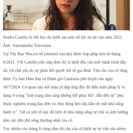
Noelia Castillo bị liệt hai chi dưới sau một nỗ lực tự sát vào năm 2022.
Ảnh: Astresmedia Television
Tại Tây Ban Nha,trợ tử (assisted suicide) được hợp pháp hóa từ tháng
6/2021. Với Castillo,việc nộp đơn chỉ là khởi đầu của một hành trình đầy
rắc rối,chủ yếu do sự phản đối quyết liệt từ gia đình. Yêu cầu của cô từng
được Ủy ban Đảm bảo và Đánh giá Catalonia phê duyệt vào ngày
18/7/2024. Cơ quan này kết luận cô đáp ứng đầy đủ điều kiện pháp lý vì
đang ở trong "tình trạng lâm sàng không thể phục hồi",dẫn đến sự "phụ
thuộc nghiêm trọng,đau đớn và chịu đựng kéo dài,dẫn tới mất khả năng
hành vi". Tất cả yếu tố này đã tước đi khả năng sống tự chủ và ảnh hưởng
tiêu cực đến đời sống thường nhật của cô.
Tuy nhiên,vào tháng 8 cùng năm đó,cha của cô,dưới sự tư vấn của nhóm