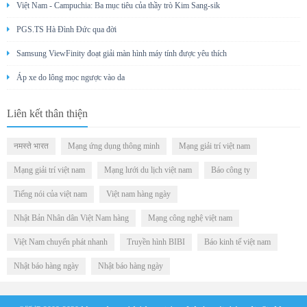
Việt Nam - Campuchia: Ba mục tiêu của thầy trò Kim Sang-sik
PGS.TS Hà Đình Đức qua đời
Samsung ViewFinity đoạt giải màn hình máy tính được yêu thích
Áp xe do lông mọc ngược vào da
Liên kết thân thiện
नमस्ते भारत
Mạng ứng dụng thông minh
Mạng giải trí việt nam
Mạng giải trí việt nam
Mạng lưới du lịch việt nam
Báo công ty
Tiếng nói của việt nam
Việt nam hàng ngày
Nhật Bản Nhân dân Việt Nam hàng
Mạng công nghệ việt nam
Việt Nam chuyển phát nhanh
Truyền hình BIBI
Báo kinh tế việt nam
Nhật báo hàng ngày
Nhật báo hàng ngày