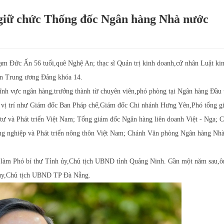
iữ chức Thống đốc Ngân hàng Nhà nước
 Đức Ấn 56 tuổi,quê Nghệ An; thạc sĩ Quản trị kinh doanh,cử nhân Luật kin
ên Trung ương Đảng khóa 14.
ĩnh vực ngân hàng,trưởng thành từ chuyên viên,phó phòng tại Ngân hàng Đầu 
u vị trí như Giám đốc Ban Pháp chế,Giám đốc Chi nhánh Hưng Yên,Phó tổng g
ư và Phát triển Việt Nam; Tổng giám đốc Ngân hàng liên doanh Việt - Nga; C
g nghiệp và Phát triển nông thôn Việt Nam; Chánh Văn phòng Ngân hàng Nhà
 làm Phó bí thư Tỉnh ủy,Chủ tịch UBND tỉnh Quảng Ninh. Gần một năm sau,ô
 ủy,Chủ tịch UBND TP Đà Nẵng.