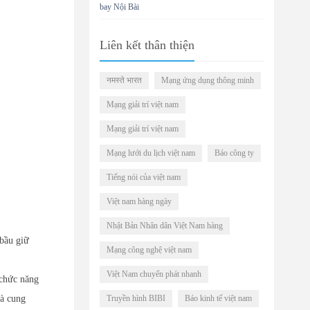
bay Nội Bài
Liên kết thân thiện
नमस्ते भारत
Mạng ứng dụng thông minh
Mạng giải trí việt nam
Mạng giải trí việt nam
Mạng lưới du lịch việt nam
Báo công ty
Tiếng nói của việt nam
Việt nam hàng ngày
Nhật Bản Nhân dân Việt Nam hàng
bầu giữ
Mạng công nghệ việt nam
Việt Nam chuyển phát nhanh
 chức năng
và cung
Truyền hình BIBI
Báo kinh tế việt nam