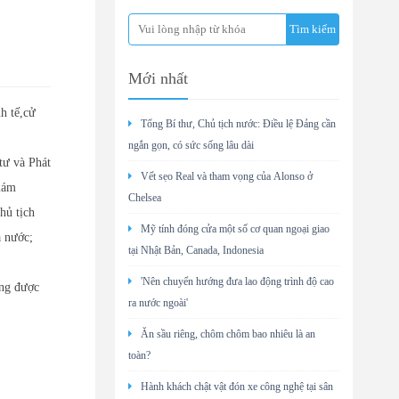
Mới nhất
h tế,cử
Tổng Bí thư, Chủ tịch nước: Điều lệ Đảng cần
ngắn gọn, có sức sống lâu dài
tư và Phát
Vết sẹo Real và tham vọng của Alonso ở
iám
Chelsea
hủ tịch
Mỹ tính đóng cửa một số cơ quan ngoại giao
 nước;
tại Nhật Bản, Canada, Indonesia
'Nên chuyển hướng đưa lao động trình độ cao
ng được
ra nước ngoài'
Ăn sầu riêng, chôm chôm bao nhiêu là an
toàn?
Hành khách chật vật đón xe công nghệ tại sân