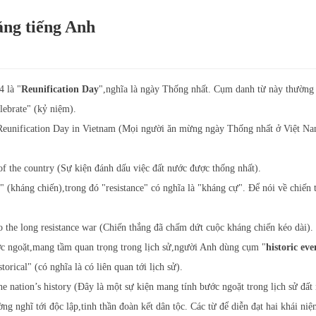
ằng tiếng Anh
4 là "
Reunification Day
",nghĩa là ngày Thống nhất. Cụm danh từ này thường 
lebrate" (kỷ niệm).
he Reunification Day in Vietnam (Mọi người ăn mừng ngày Thống nhất ở Việt N
of the country (Sự kiện đánh dấu việc đất nước được thống nhất).
" (kháng chiến),trong đó "resistance" có nghĩa là "kháng cự". Để nói về chiến 
o the long resistance war (Chiến thắng đã chấm dứt cuộc kháng chiến kéo dài).
c ngoặt,mang tầm quan trọng trong lịch sử,người Anh dùng cụm "
historic eve
torical" (có nghĩa là có liên quan tới lịch sử).
the nation’s history (Đây là một sự kiện mang tính bước ngoặt trong lịch sử đất
ng nghĩ tới độc lập,tinh thần đoàn kết dân tộc. Các từ để diễn đạt hai khái niệ