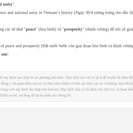
l unity
".
ence and national unity in Vietnam’s history (Ngày 30/4 tượng trưng cho độc l
ng các từ như "
peace
" (hòa bình) và "
prosperity
" (thịnh vượng) để nói về gia
 of peace and prosperity (Đất nước bước vào giai đoạn hòa bình và thịnh vượng
 sau:
t này được sao chép từ các phương tiện khác. Mục đích của việc in lại là để truyền tải thêm thô
đồng ý với quan điểm của nó và chịu trách nhiệm về tính xác thực của nó và không chịu bất kỳ
n trang web này được thu thập trên Internet. Mục đích chia sẻ chỉ dành cho việc học và tham kh
ữu trí tuệ, vui lòng để lại tin nhắn cho chúng tôi.