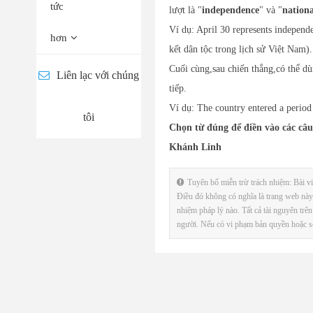
tức
lượt là "
independence
" và "
nationa
Ví dụ: April 30 represents independ
hơn
kết dân tộc trong lịch sử Việt Nam).
Cuối cùng,sau chiến thắng,có thể dù
Liên lạc với chúng
tiếp.
Ví dụ: The country entered a period
tôi
Chọn từ đúng để điền vào các câu
Khánh Linh
Tuyên bố miễn trừ trách nhiệm: Bài viế
Điều đó không có nghĩa là trang web này 
nhiệm pháp lý nào. Tất cả tài nguyên trê
người. Nếu có vi phạm bản quyền hoặc sở h