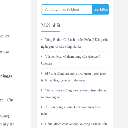
Mới nhất
đi với
Tổng Bí thư, Chủ tịch nước: Điều lệ Đảng cần
ngắn gọn, có sức sống lâu dài
am vào
Vết sẹo Real và tham vọng của Alonso ở
Chelsea
Mỹ tính đóng cửa một số cơ quan ngoại giao
thắng,ta
tại Nhật Bản, Canada, Indonesia
'Nên chuyển hướng đưa lao động trình độ cao
ra nước ngoài'
nt
". Cần
Ăn sầu riêng, chôm chôm bao nhiêu là an
toàn?
 nước).
m này lần
Hành khách chật vật đón xe công nghệ tại sân