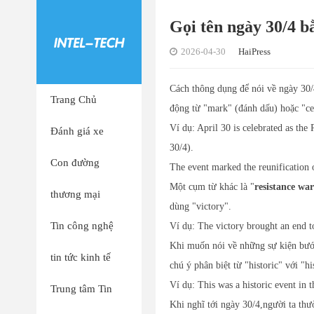
Gọi tên ngày 30/4 b
2026-04-30
HaiPress
Cách thông dụng để nói về ngày 30/
Trang Chủ
động từ "mark" (đánh dấu) hoặc "ce
Ví dụ: April 30 is celebrated as t
Đánh giá xe
30/4).
Con đường
The event marked the reunification 
Một cụm từ khác là "
resistance war
thương mại
dùng "victory".
Tin công nghệ
Ví dụ: The victory brought an end t
Khi muốn nói về những sự kiện bướ
tin tức kinh tế
chú ý phân biệt từ "historic" với "his
Ví dụ: This was a historic event in 
Trung tâm Tin
Khi nghĩ tới ngày 30/4,người ta thườ