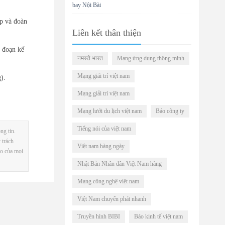
bay Nội Bài
ập và đoàn
Liên kết thân thiện
i đoạn kế
नमस्ते भारत
Mạng ứng dụng thông minh
Mạng giải trí việt nam
).
Mạng giải trí việt nam
Mạng lưới du lịch việt nam
Báo công ty
Tiếng nói của việt nam
ng tin.
 trách
Việt nam hàng ngày
ảo của mọi
Nhật Bản Nhân dân Việt Nam hàng
Mạng công nghệ việt nam
Việt Nam chuyển phát nhanh
Truyền hình BIBI
Báo kinh tế việt nam