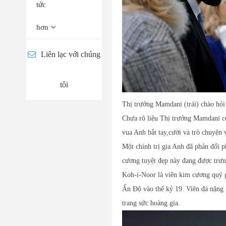
tức
hơn
Liên lạc với chúng
tôi
Thị trưởng Mamdani (trái) chào hỏi
Chưa rõ liệu Thị trưởng Mamdani có
vua Anh bắt tay,cười và trò chuyện
Một chính trị gia Anh đã phản đối 
cương tuyệt đẹp này đang được trưng
Koh-i-Noor là viên kim cương quý giá
Ấn Độ vào thế kỷ 19. Viên đá nặng 
trang sức hoàng gia.