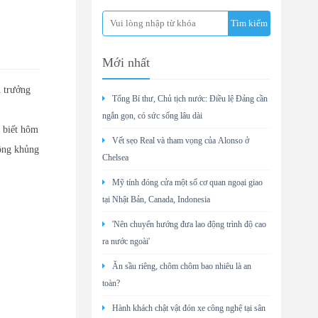
'
Mới nhất
ị trưởng
Tổng Bí thư, Chủ tịch nước: Điều lệ Đảng cần
ngắn gọn, có sức sống lâu dài
 biết hôm
Vết sẹo Real và tham vọng của Alonso ở
công khủng
Chelsea
Mỹ tính đóng cửa một số cơ quan ngoại giao
tại Nhật Bản, Canada, Indonesia
'Nên chuyển hướng đưa lao động trình độ cao
ra nước ngoài'
Ăn sầu riêng, chôm chôm bao nhiêu là an
toàn?
Hành khách chật vật đón xe công nghệ tại sân