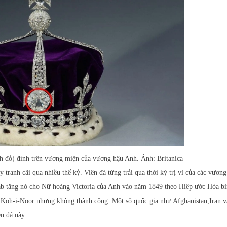
 đỏ) đính trên vương miện của vương hậu Anh. Ảnh: Britanica
tranh cãi qua nhiều thế kỷ. Viên đá từng trải qua thời kỳ trị vì của các vương 
 tặng nó cho Nữ hoàng Victoria của Anh vào năm 1849 theo Hiệp ước Hòa bì
i Koh-i-Noor nhưng không thành công. Một số quốc gia như Afghanistan,Iran v
n đá này.