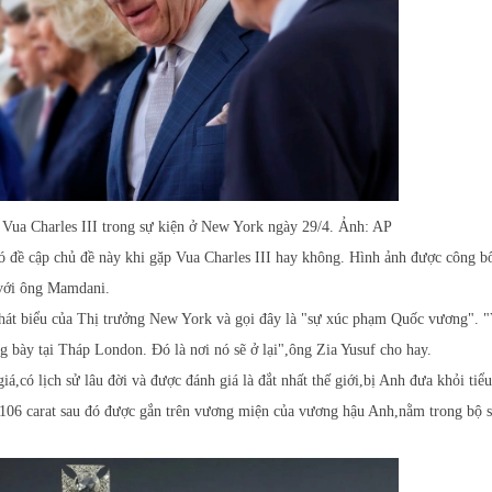
 Vua Charles III trong sự kiện ở New York ngày 29/4. Ảnh: AP
 đề cập chủ đề này khi gặp Vua Charles III hay không. Hình ảnh được công b
 với ông Mamdani.
phát biểu của Thị trưởng New York và gọi đây là "sự xúc phạm Quốc vương". 
 bày tại Tháp London. Đó là nơi nó sẽ ở lại",ông Zia Yusuf cho hay.
,có lịch sử lâu đời và được đánh giá là đắt nhất thế giới,bị Anh đưa khỏi tiểu
106 carat sau đó được gắn trên vương miện của vương hậu Anh,nằm trong bộ s