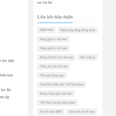
bay Nội Bài
Liên kết thân thiện
नमस्ते भारत
Mạng ứng dụng thông minh
Mạng giải trí việt nam
Mạng giải trí việt nam
Mạng lưới du lịch việt nam
Báo công ty
ố cho thấy
Tiếng nói của việt nam
"Viên kim
Việt nam hàng ngày
Nhật Bản Nhân dân Việt Nam hàng
 lục địa
Mạng công nghệ việt nam
ưu tập
Việt Nam chuyển phát nhanh
Truyền hình BIBI
Báo kinh tế việt nam