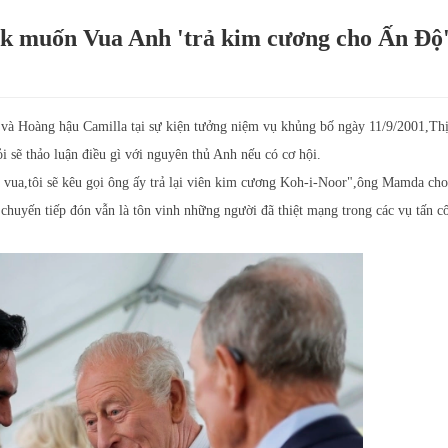
k muốn Vua Anh 'trả kim cương cho Ấn Độ
 và Hoàng hậu Camilla tại sự kiện tưởng niệm vụ khủng bố ngày 11/9/2001,Th
ẽ thảo luận điều gì với nguyên thủ Anh nếu có cơ hội.
 vua,tôi sẽ kêu gọi ông ấy trả lại viên kim cương Koh-i-Noor",ông Mamda cho
 chuyến tiếp đón vẫn là tôn vinh những người đã thiệt mạng trong các vụ tấn 