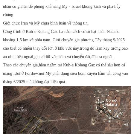
nhân có giá trị,đề phòng khả năng Mỹ - Israel không kích và phá hủy
chúng.
Giới chức Iran và Mỹ chưa bình luận về thông tin.
Công trình ở Kuh-e Kolang Gaz La nằm cách cơ sở hạt nhân Natanz
khoảng 1,5 km về phía nam. Giới chuyên gia phương Tây tháng 9/2025
cho biết có nhiều thay đổi lớn ở khu vực này,trong đó Iran xây tường bao
an ninh bên ngoài,gia cố lối vào hầm và chuyển đất đào ra ngoài.
Theo các chuyên gia,hầm ngầm tại Kuh-e Kolang Gaz có thể sâu hơn cả
mạng lưới ở Fordow,nơi Mỹ phải dùng siêu bom xuyên hầm tấn công vào
tháng 6/2025 mà không đạt hiệu quả.