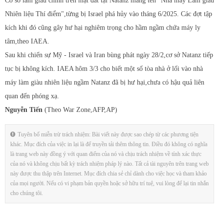
Cơ sở làm giàu chính trên mặt đất tại Natanz mang tên "Nhà máy Làm giàu
Nhiên liệu Thí điểm",từng bị Israel phá hủy vào tháng 6/2025. Các đợt tập
kích khi đó cũng gây hư hại nghiêm trọng cho hầm ngầm chứa máy ly
tâm,theo IAEA.
Sau khi chiến sự Mỹ - Israel và Iran bùng phát ngày 28/2,cơ sở Natanz tiếp
tục bị không kích. IAEA hôm 3/3 cho biết một số tòa nhà ở lối vào nhà
máy làm giàu nhiên liệu ngầm Natanz đã bị hư hại,chưa có hậu quả liên
quan đến phóng xạ.
Nguyễn Tiến
(Theo War Zone,AFP,AP)
Tuyên bố miễn trừ trách nhiệm: Bài viết này được sao chép từ các phương tiện
khác. Mục đích của việc in lại là để truyền tải thêm thông tin. Điều đó không có nghĩa
là trang web này đồng ý với quan điểm của nó và chịu trách nhiệm về tính xác thực
của nó và không chịu bất kỳ trách nhiệm pháp lý nào. Tất cả tài nguyên trên trang web
này được thu thập trên Internet. Mục đích chia sẻ chỉ dành cho việc học và tham khảo
của mọi người. Nếu có vi phạm bản quyền hoặc sở hữu trí tuệ, vui lòng để lại tin nhắn
cho chúng tôi.