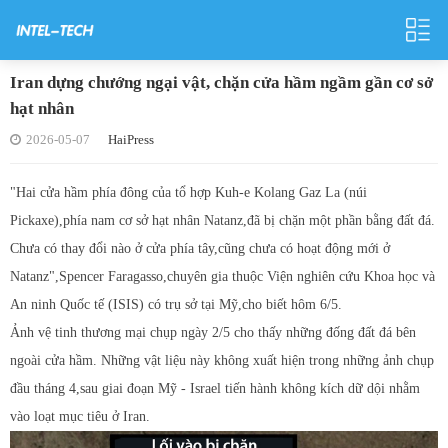
Iran dựng chướng ngại vật, chặn cửa hầm ngầm gần cơ sở
hạt nhân
2026-05-07
HaiPress
"Hai cửa hầm phía đông của tổ hợp Kuh-e Kolang Gaz La (núi
Pickaxe),phía nam cơ sở hạt nhân Natanz,đã bị chặn một phần bằng đất đá.
Chưa có thay đổi nào ở cửa phía tây,cũng chưa có hoạt động mới ở
Natanz",Spencer Faragasso,chuyên gia thuộc Viện nghiên cứu Khoa học và
An ninh Quốc tế (ISIS) có trụ sở tại Mỹ,cho biết hôm 6/5.
Ảnh vệ tinh thương mại chụp ngày 2/5 cho thấy những đống đất đá bên
ngoài cửa hầm. Những vật liệu này không xuất hiện trong những ảnh chụp
đầu tháng 4,sau giai đoạn Mỹ - Israel tiến hành không kích dữ dội nhằm
vào loạt mục tiêu ở Iran.