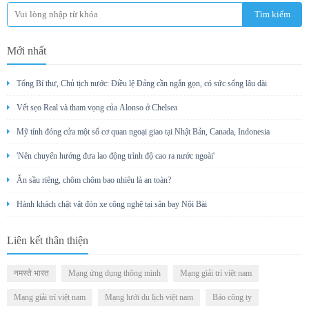
Mới nhất
Tổng Bí thư, Chủ tịch nước: Điều lệ Đảng cần ngắn gọn, có sức sống lâu dài
Vết sẹo Real và tham vọng của Alonso ở Chelsea
Mỹ tính đóng cửa một số cơ quan ngoại giao tại Nhật Bản, Canada, Indonesia
'Nên chuyển hướng đưa lao động trình độ cao ra nước ngoài'
Ăn sầu riêng, chôm chôm bao nhiêu là an toàn?
Hành khách chật vật đón xe công nghệ tại sân bay Nội Bài
Liên kết thân thiện
नमस्ते भारत
Mạng ứng dụng thông minh
Mạng giải trí việt nam
Mạng giải trí việt nam
Mạng lưới du lịch việt nam
Báo công ty