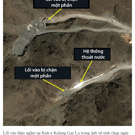
Lối vào hầm ngầm tại Kuh-e Kolang Gaz La trong ảnh vệ tinh chụp ngày