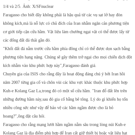
1/4 và 2/5. Ảnh: X/SFnuclear
Faragasso cho biết đây không phải là hậu quả từ các vụ sạt lở hay đòn
không kích,mà là nỗ lực có chủ đích của Iran nhằm ngăn cản phương tiện
cơ giới tiếp cận cửa hầm. Vật liệu làm chướng ngại vật có thể được lấy từ
các đống đất đá thải gần đó.
"Khối đất đá nằm trước cửa hầm phía đông chỉ có thể được dọn sạch bằng
phương tiện hạng nặng. Chúng sẽ gây thêm trở ngại cho mọi chiến dịch đột
kích nhằm vào khu phức hợp này",Faragasso đánh giá.
Chuyên gia của ISIS cho rằng đây là hoạt động đáng chú ý bởi Iran hồi
năm 2007 từng gia cố và chôn vùi các khu vực khác thuộc khu phức hợp
Kuh-e Kolang Gaz La,trong đó có một số cửa hầm. "Iran đổ đất lên trên
những đường hầm này,sau đó gia cố bằng bê tông. Lý do gì khiến họ tốn
nhiều công sức như vậy để bảo vệ các hầm ngầm được cho là bỏ
hoang?",ông đặt câu hỏi.
Faragasso cho rằng mạng lưới hầm ngầm nằm sâu trong lòng núi Kuh-e
Kolang Gaz là địa điểm phù hợp để Iran cất giữ thiết bị hoặc vật liệu hạt