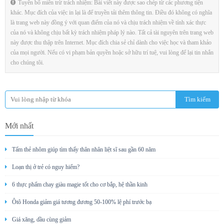
Tuyên bố miễn trừ trách nhiệm: Bài viết này được sao chép từ các phương tiện
khác. Mục đích của việc in lại là để truyền tải thêm thông tin. Điều đó không có nghĩa
là trang web này đồng ý với quan điểm của nó và chịu trách nhiệm về tính xác thực
của nó và không chịu bất kỳ trách nhiệm pháp lý nào. Tất cả tài nguyên trên trang web
này được thu thập trên Internet. Mục đích chia sẻ chỉ dành cho việc học và tham khảo
của mọi người. Nếu có vi phạm bản quyền hoặc sở hữu trí tuệ, vui lòng để lại tin nhắn
cho chúng tôi.
Mới nhất
Tấm thẻ nhôm giúp tìm thấy thân nhân liệt sĩ sau gần 60 năm
Loạn thị ở trẻ có nguy hiểm?
6 thực phẩm chay giàu magie tốt cho cơ bắp, hệ thần kinh
Ôtô Honda giảm giá tương đương 50-100% lệ phí trước bạ
Giá xăng, dầu cùng giảm