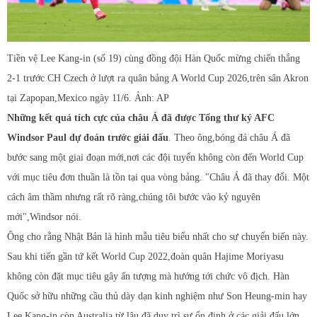
Tiền vệ Lee Kang-in (số 19) cùng đồng đội Hàn Quốc mừng chiến thắng
2-1 trước CH Czech ở lượt ra quân bảng A World Cup 2026,trên sân Akron
tại Zapopan,Mexico ngày 11/6. Ảnh: AP
Những kết quả tích cực của châu Á đã được Tổng thư ký AFC
Windsor Paul dự đoán trước giải đấu
. Theo ông,bóng đá châu Á đã
bước sang một giai đoạn mới,nơi các đội tuyển không còn đến World Cup
với mục tiêu đơn thuần là tồn tại qua vòng bảng. "Châu Á đã thay đổi. Một
cách âm thầm nhưng rất rõ ràng,chúng tôi bước vào kỷ nguyên
mới",Windsor nói.
Ông cho rằng Nhật Bản là hình mẫu tiêu biểu nhất cho sự chuyển biến này.
Sau khi tiến gần tứ kết World Cup 2022,đoàn quân Hajime Moriyasu
không còn đặt mục tiêu gây ấn tượng mà hướng tới chức vô địch. Hàn
Quốc sở hữu những cầu thủ dày dạn kinh nghiệm như Son Heung-min hay
Lee Kang-in,còn Australia từ lâu đã duy trì sự ổn định ở các giải đấu lớn.