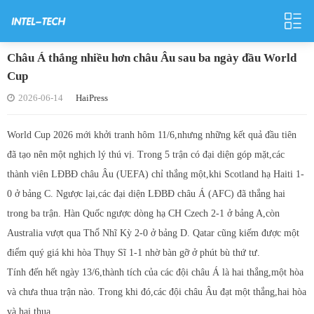
Châu Á thắng nhiều hơn châu Âu sau ba ngày đầu World
Cup
2026-06-14
HaiPress
World Cup 2026 mới khởi tranh hôm 11/6,nhưng những kết quả đầu tiên
đã tạo nên một nghịch lý thú vị. Trong 5 trận có đại diện góp mặt,các
thành viên LĐBĐ châu Âu (UEFA) chỉ thắng một,khi Scotland hạ Haiti 1-
0 ở bảng C. Ngược lại,các đại diện LĐBĐ châu Á (AFC) đã thắng hai
trong ba trận. Hàn Quốc ngược dòng hạ CH Czech 2-1 ở bảng A,còn
Australia vượt qua Thổ Nhĩ Kỳ 2-0 ở bảng D. Qatar cũng kiếm được một
điểm quý giá khi hòa Thụy Sĩ 1-1 nhờ bàn gỡ ở phút bù thứ tư.
Tính đến hết ngày 13/6,thành tích của các đội châu Á là hai thắng,một hòa
và chưa thua trận nào. Trong khi đó,các đội châu Âu đạt một thắng,hai hòa
và hai thua.