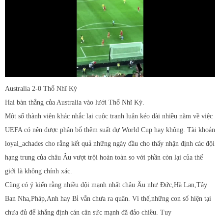
Australia 2-0 Thổ Nhĩ Kỳ
Hai bàn thắng của Australia vào lưới Thổ Nhĩ Kỳ.
Một số thành viên khác nhắc lại cuộc tranh luận kéo dài nhiều năm về việc
UEFA có nên được phân bổ thêm suất dự World Cup hay không. Tài khoản
loyal_achades cho rằng kết quả những ngày đầu cho thấy nhận định các đội
hạng trung của châu Âu vượt trội hoàn toàn so với phần còn lại của thế
giới là không chính xác.
Cũng có ý kiến rằng nhiều đội mạnh nhất châu Âu như Đức,Hà Lan,Tây
Ban Nha,Pháp,Anh hay Bỉ vẫn chưa ra quân. Vì thế,những con số hiện tại
chưa đủ để khẳng định cán cân sức mạnh đã đảo chiều. Tuy