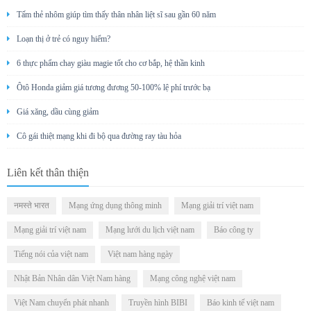
Tấm thẻ nhôm giúp tìm thấy thân nhân liệt sĩ sau gần 60 năm
Loạn thị ở trẻ có nguy hiểm?
6 thực phẩm chay giàu magie tốt cho cơ bắp, hệ thần kinh
Ôtô Honda giảm giá tương đương 50-100% lệ phí trước bạ
Giá xăng, dầu cùng giảm
Cô gái thiệt mạng khi đi bộ qua đường ray tàu hỏa
Liên kết thân thiện
नमस्ते भारत
Mạng ứng dụng thông minh
Mạng giải trí việt nam
Mạng giải trí việt nam
Mạng lưới du lịch việt nam
Báo công ty
Tiếng nói của việt nam
Việt nam hàng ngày
Nhật Bản Nhân dân Việt Nam hàng
Mạng công nghệ việt nam
Việt Nam chuyển phát nhanh
Truyền hình BIBI
Báo kinh tế việt nam