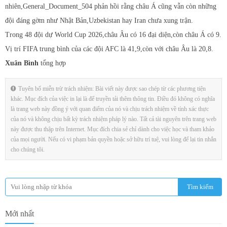
nhiên,General_Document_504 phản hồi rằng châu Á cũng vẫn còn những
đội đáng gờm như Nhật Bản,Uzbekistan hay Iran chưa xung trận.
Trong 48 đội dự World Cup 2026,châu Âu có 16 đại diện,còn châu Á có 9.
Vị trí FIFA trung bình của các đội AFC là 41,9,còn với châu Âu là 20,8.
Xuân Bình
tổng hợp
Tuyên bố miễn trừ trách nhiệm: Bài viết này được sao chép từ các phương tiện
khác. Mục đích của việc in lại là để truyền tải thêm thông tin. Điều đó không có nghĩa
là trang web này đồng ý với quan điểm của nó và chịu trách nhiệm về tính xác thực
của nó và không chịu bất kỳ trách nhiệm pháp lý nào. Tất cả tài nguyên trên trang web
này được thu thập trên Internet. Mục đích chia sẻ chỉ dành cho việc học và tham khảo
của mọi người. Nếu có vi phạm bản quyền hoặc sở hữu trí tuệ, vui lòng để lại tin nhắn
cho chúng tôi.
Mới nhất