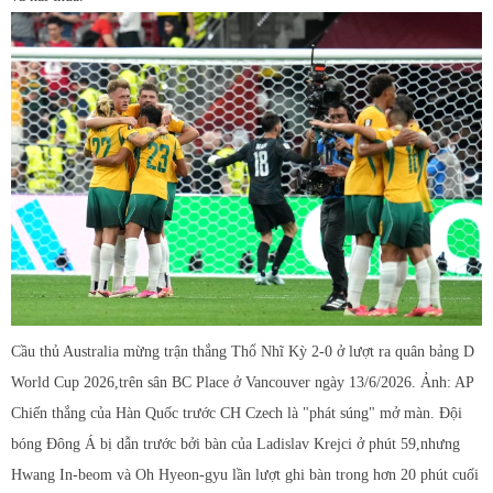
Cầu thủ Australia mừng trận thắng Thổ Nhĩ Kỳ 2-0 ở lượt ra quân bảng D
World Cup 2026,trên sân BC Place ở Vancouver ngày 13/6/2026. Ảnh: AP
Chiến thắng của Hàn Quốc trước CH Czech là "phát súng" mở màn. Đội
bóng Đông Á bị dẫn trước bởi bàn của Ladislav Krejci ở phút 59,nhưng
Hwang In-beom và Oh Hyeon-gyu lần lượt ghi bàn trong hơn 20 phút cuối