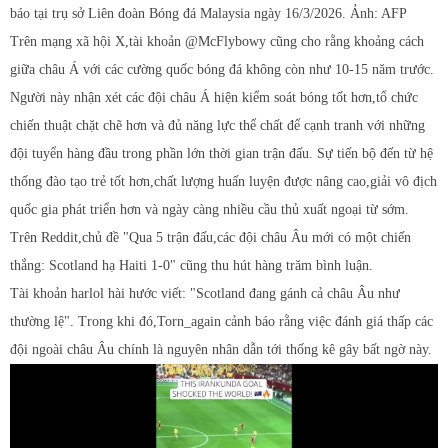
báo tại trụ sở Liên đoàn Bóng đá Malaysia ngày 16/3/2026. Ảnh: AFP
Trên mạng xã hội X,tài khoản @McFlybowy cũng cho rằng khoảng cách
giữa châu Á với các cường quốc bóng đá không còn như 10-15 năm trước.
Người này nhận xét các đội châu Á hiện kiểm soát bóng tốt hơn,tổ chức
chiến thuật chặt chẽ hơn và đủ năng lực thể chất để cạnh tranh với những
đội tuyển hàng đầu trong phần lớn thời gian trận đấu. Sự tiến bộ đến từ hệ
thống đào tạo trẻ tốt hơn,chất lượng huấn luyện được nâng cao,giải vô địch
quốc gia phát triển hơn và ngày càng nhiều cầu thủ xuất ngoại từ sớm.
Trên Reddit,chủ đề "Qua 5 trận đấu,các đội châu Âu mới có một chiến
thắng: Scotland hạ Haiti 1-0" cũng thu hút hàng trăm bình luận.
Tài khoản harlol hài hước viết: "Scotland đang gánh cả châu Âu như
thường lệ". Trong khi đó,Torn_again cảnh báo rằng việc đánh giá thấp các
đội ngoài châu Âu chính là nguyên nhân dẫn tới thống kê gây bất ngờ này.