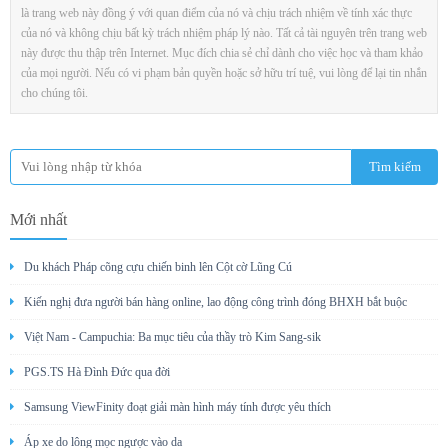
là trang web này đồng ý với quan điểm của nó và chịu trách nhiệm về tính xác thực
của nó và không chịu bất kỳ trách nhiệm pháp lý nào. Tất cả tài nguyên trên trang web
này được thu thập trên Internet. Mục đích chia sẻ chỉ dành cho việc học và tham khảo
của mọi người. Nếu có vi phạm bản quyền hoặc sở hữu trí tuệ, vui lòng để lại tin nhắn
cho chúng tôi.
Mới nhất
Du khách Pháp cõng cựu chiến binh lên Cột cờ Lũng Cú
Kiến nghị đưa người bán hàng online, lao động công trình đóng BHXH bắt buộc
Việt Nam - Campuchia: Ba mục tiêu của thầy trò Kim Sang-sik
PGS.TS Hà Đình Đức qua đời
Samsung ViewFinity đoạt giải màn hình máy tính được yêu thích
Áp xe do lông mọc ngược vào da