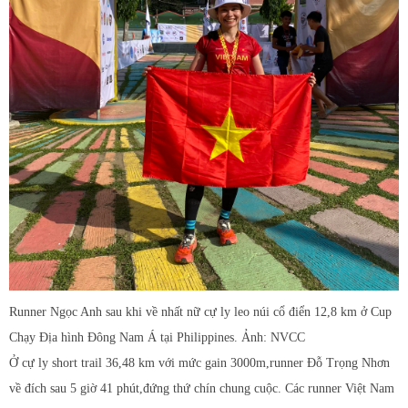
Runner Ngọc Anh sau khi về nhất nữ cự ly leo núi cổ điển 12,8 km ở Cup
Chạy Địa hình Đông Nam Á tại Philippines. Ảnh: NVCC
Ở cự ly short trail 36,48 km với mức gain 3000m,runner Đỗ Trọng Nhơn
về đích sau 5 giờ 41 phút,đứng thứ chín chung cuộc. Các runner Việt Nam