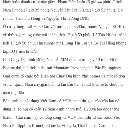
khác hoàn thành cự ly này gồm: Phạm Đức Luân (6 giờ 44 phút),Trịnh
Nam Phong (7 giờ 39 phút),Nguyễn Thị Trà Giang (7 giờ 51 phút). Hai
runner Thái Thị Hồng và Nguyễn Thị Hưởng DNF.
Ở cự ly long trail 76,89 km với mức gain 5500m,runner Nguyễn Sĩ Hiếu
về thứ bảy chung cuộc với thành tích 12 giờ 59 phút. Lê Tấn Hi đạt thành
tích 15 giờ 56 phút. Hai runner nữ Lương Thị Lợi và Lê Thị Hằng không
kịp COT nên bị DNF.
Cup Chạy Địa hình Đông Nam Á 2024 diễn ra từ ngày 19 tới 23/6 ở
Bontoc,thủ phủ tỉnh miền núi Mountain Province,phía Bắc Philippines.
Giải được tổ chức bởi Hiệp hội Chạy Địa hình Philippines và một số đơn
vị liên quan. Năm nay,giải diễn ra lần đầu tiên và dự kiến sẽ tổ chức hai
năm một lần.
Bên cạnh ba nội dung Việt Nam có VĐV tham dự,giải còn còn hai nội
dung là leo núi cổ điển 12,8km dành nhóm tuổi U20,và leo dốc thẳng
6,2km. Giải năm nay có tổng cộng 73 VĐV tham dự từ các nước Việt
Nam,Philippines,Brunei,Indonesia,Malaysia,Thái Lan và Campuchia.