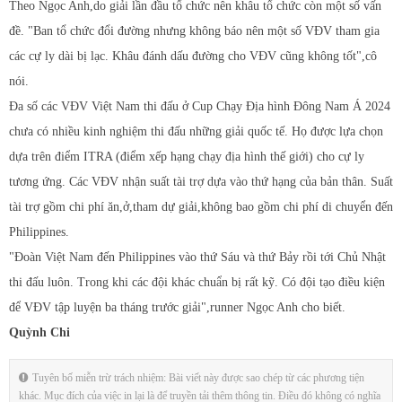
Theo Ngọc Anh,do giải lần đầu tổ chức nên khâu tổ chức còn một số vấn
đề. "Ban tổ chức đổi đường nhưng không báo nên một số VĐV tham gia
các cự ly dài bị lạc. Khâu đánh dấu đường cho VĐV cũng không tốt",cô
nói.
Đa số các VĐV Việt Nam thi đấu ở Cup Chạy Địa hình Đông Nam Á 2024
chưa có nhiều kinh nghiệm thi đấu những giải quốc tế. Họ được lựa chọn
dựa trên điểm ITRA (điểm xếp hạng chạy địa hình thế giới) cho cự ly
tương ứng. Các VĐV nhận suất tài trợ dựa vào thứ hạng của bản thân. Suất
tài trợ gồm chi phí ăn,ở,tham dự giải,không bao gồm chi phí di chuyển đến
Philippines.
"Đoàn Việt Nam đến Philippines vào thứ Sáu và thứ Bảy rồi tới Chủ Nhật
thi đấu luôn. Trong khi các đội khác chuẩn bị rất kỹ. Có đội tạo điều kiện
để VĐV tập luyện ba tháng trước giải",runner Ngọc Anh cho biết.
Quỳnh Chi
Tuyên bố miễn trừ trách nhiệm: Bài viết này được sao chép từ các phương tiện
khác. Mục đích của việc in lại là để truyền tải thêm thông tin. Điều đó không có nghĩa