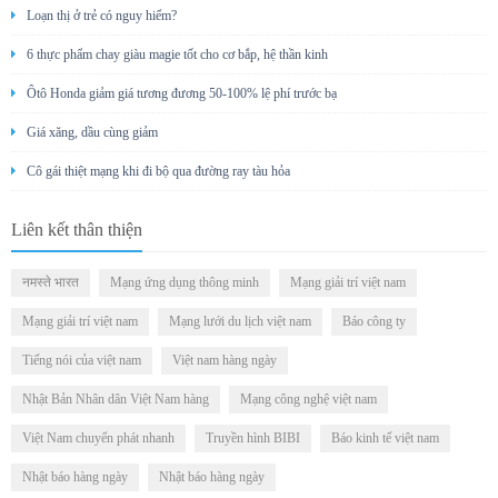
Loạn thị ở trẻ có nguy hiểm?
6 thực phẩm chay giàu magie tốt cho cơ bắp, hệ thần kinh
Ôtô Honda giảm giá tương đương 50-100% lệ phí trước bạ
Giá xăng, dầu cùng giảm
Cô gái thiệt mạng khi đi bộ qua đường ray tàu hỏa
Liên kết thân thiện
नमस्ते भारत
Mạng ứng dụng thông minh
Mạng giải trí việt nam
Mạng giải trí việt nam
Mạng lưới du lịch việt nam
Báo công ty
Tiếng nói của việt nam
Việt nam hàng ngày
Nhật Bản Nhân dân Việt Nam hàng
Mạng công nghệ việt nam
Việt Nam chuyển phát nhanh
Truyền hình BIBI
Báo kinh tế việt nam
Nhật báo hàng ngày
Nhật báo hàng ngày