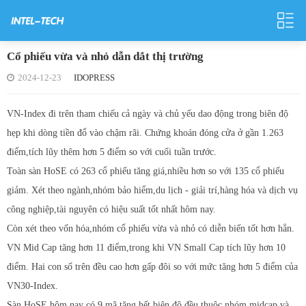
Cổ phiếu vừa và nhỏ dẫn dắt thị trường
2024-12-23
IDOPRESS
VN-Index đi trên tham chiếu cả ngày và chủ yếu dao động trong biên độ
hẹp khi dòng tiền đổ vào chậm rãi. Chứng khoán đóng cửa ở gần 1.263
điểm,tích lũy thêm hơn 5 điểm so với cuối tuần trước.
Toàn sàn HoSE có 263 cổ phiếu tăng giá,nhiều hơn so với 135 cổ phiếu
giảm. Xét theo ngành,nhóm bảo hiểm,du lịch - giải trí,hàng hóa và dịch vụ
công nghiệp,tài nguyên có hiệu suất tốt nhất hôm nay.
Còn xét theo vốn hóa,nhóm cổ phiếu vừa và nhỏ có diễn biến tốt hơn hẳn.
VN Mid Cap tăng hơn 11 điểm,trong khi VN Small Cap tích lũy hơn 10
điểm. Hai con số trên đều cao hơn gấp đôi so với mức tăng hơn 5 điểm của
VN30-Index.
Sàn HoSE hôm nay có 9 mã tăng hết biên độ,đều thuộc nhóm midcap và