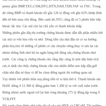
penny gồm BMP,YEG,CSM,HTG,HTN,DAH,TDH,VAF và TNC. Trong
đó riêng BMP có thanh khoản tốt gần 126 tỷ đồng với gần 62% khớp lệnh
đến từ bên mua chủ động. Bên cạnh đó,YEG cũng đã có 5 phiên liên tiếp
khoác sắc tím. Các mã còn lại chủ yếu có thanh khoản thấp.
Những phiên gần đây,thị trường chứng khoán được dẫn dắt phần nhiều bởi
các mã có vốn hóa vừa và nhỏ. Dòng tiền của nhà đầu tư có xu hướng
phân hóa,tìm về những cổ phiếu có câu chuyện riêng,thay vì tựu lại các
nhóm thống lĩnh như bộ ba ngân hàng,bất động sản,chứng khoán như
trước. Các công ty chứng khoán cho rằng đây cũng là một dấu hiệu tích
cực,ít nhất cho thấy chứng khoán vẫn còn nhiều điểm neo hấp dẫn,giữ
chân nhà đầu tư thay vì để họ chọn đứng ngoài thị trường quan sát.
Tuy nhiên với phiên hôm nay,dòng tiền tỏ ra khá thờ ơ. Thanh khoản sàn
HoSE dừng ở 12.300 tỷ đồng,giảm hơn 1.200 tỷ so với cuối tuần trước.
Riêng nhóm nước ngoài trở lại bán ròng khoảng 275 tỷ đồng,tập trung ở
VCB,FPT.
Sắc xanh cũng được phủ trên chỉ số của sàn HNX và UPCoM. Thị trường