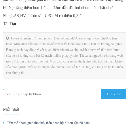
Hà Nội tăng thêm hơn 1 điểm,được dẫn dắt bởi nhóm hóa chất như
NTP,LAS,HVT. Còn sàn UPCoM có thêm 0,3 điểm.
Tất Đạt
Tuyên bố miễn trừ trách nhiệm: Bài viết này được sao chép từ các phương tiện
khác. Mục đích của việc in lại là để truyền tải thêm thông tin. Điều đó không có nghĩa
là trang web này đồng ý với quan điểm của nó và chịu trách nhiệm về tính xác thực
của nó và không chịu bất kỳ trách nhiệm pháp lý nào. Tất cả tài nguyên trên trang web
này được thu thập trên Internet. Mục đích chia sẻ chỉ dành cho việc học và tham khảo
của mọi người. Nếu có vi phạm bản quyền hoặc sở hữu trí tuệ, vui lòng để lại tin nhắn
cho chúng tôi.
Mới nhất
Tấm thẻ nhôm giúp tìm thấy thân nhân liệt sĩ sau gần 60 năm