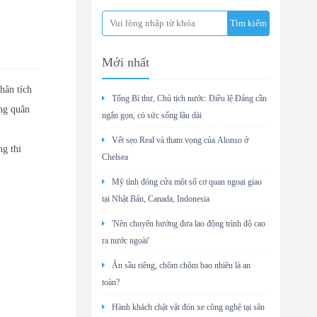
Mới nhất
hân tích
Tổng Bí thư, Chủ tịch nước: Điều lệ Đảng cần
ng quân
ngắn gọn, có sức sống lâu dài
Vết sẹo Real và tham vọng của Alonso ở
ng thi
Chelsea
Mỹ tính đóng cửa một số cơ quan ngoại giao
tại Nhật Bản, Canada, Indonesia
'Nên chuyển hướng đưa lao động trình độ cao
ra nước ngoài'
Ăn sầu riêng, chôm chôm bao nhiêu là an
toàn?
Hành khách chật vật đón xe công nghệ tại sân