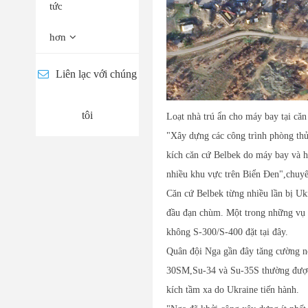
tức
hơn
Liên lạc với chúng
tôi
Loạt nhà trú ẩn cho máy bay tại că
"Xây dựng các công trình phòng thủ 
kích căn cứ Belbek do máy bay và h
nhiều khu vực trên Biển Đen",chuyê
Căn cứ Belbek từng nhiều lần bị U
đầu đạn chùm. Một trong những vụ t
không S-300/S-400 đặt tại đây.
Quân đội Nga gần đây tăng cường nỗ
30SM,Su-34 và Su-35S thường được đ
kích tầm xa do Ukraine tiến hành.