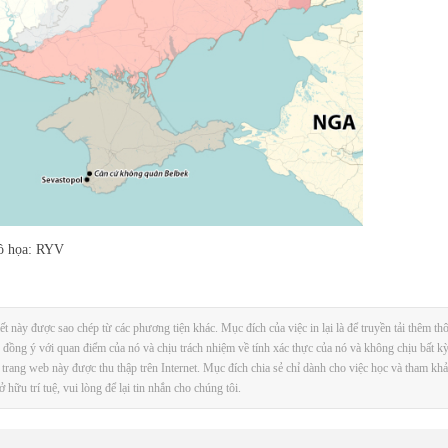
Đồ họa: RYV
t này được sao chép từ các phương tiện khác. Mục đích của việc in lại là để truyền tải thêm thô
đồng ý với quan điểm của nó và chịu trách nhiệm về tính xác thực của nó và không chịu bất kỳ
n trang web này được thu thập trên Internet. Mục đích chia sẻ chỉ dành cho việc học và tham kh
ữu trí tuệ, vui lòng để lại tin nhắn cho chúng tôi.