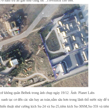
70 hầm trú ẩn gần như cùng lúc",Trevithick cho biết.
 cứ không quân Belbek trong ảnh chụp ngày 19/12. Ảnh: Planet Labs
oanh tạc cơ đến các sân bay an toàn,nằm sâu hơn trong lãnh thổ nước này để 
chiến thuật như cường kích Su-24 và Su-25,tiêm kích Su-30SM,Su-35S và tiêm