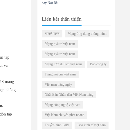
bay Nội Bài
Liên kết thân thiện
नमस्ते भारत
Mạng ứng dụng thông minh
Mạng giải trí việt nam
Mạng giải trí việt nam
ên tập
Mạng lưới du lịch việt nam
Báo công ty
ol và
Tiếng nói của việt nam
CMS mang
Việt nam hàng ngày
 hợp phòng
Nhật Bản Nhân dân Việt Nam hàng
Mạng công nghệ việt nam
u-
đòn tập
Việt Nam chuyển phát nhanh
Truyền hình BIBI
Báo kinh tế việt nam