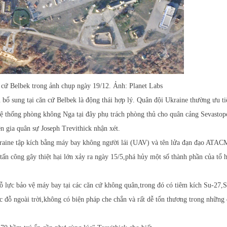
n cứ Belbek trong ảnh chụp ngày 19/12. Ảnh: Planet Labs
bổ sung tại căn cứ Belbek là động thái hợp lý. Quân đội Ukraine thường ưu ti
ệ thống phòng không Nga tại đây phụ trách phòng thủ cho quân cảng Sevastop
n gia quân sự Joseph Trevithick nhận xét.
kraine tập kích bằng máy bay không người lái (UAV) và tên lửa đạn đạo ATA
ấn công gây thiệt hại lớn xảy ra ngày 15/5,phá hủy một số thành phần của tổ
 lực bảo vệ máy bay tại các căn cứ không quân,trong đó có tiêm kích Su-27,S
ỗ ngoài trời,không có biện pháp che chắn và rất dễ tổn thương trong những 