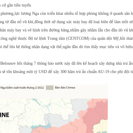
 cứ gần tiền tuyến.
i phương,lực lượng Nga còn triển khai nhiều tổ hợp phòng không ở quanh sân 
ng từ đầu nổ vũ khí,đồng thời sử dụng xác máy bay đã loại biên để làm mồi n
thân máy bay và vẽ hình trên đường băng,nhằm gây nhầm lẫn cho đầu dò vũ kh
 công nghệ thuộc Bộ tư lệnh Trung tâm (CENTCOM) của quân đội Mỹ,hồi thán
ó thể lừa hệ thống nhận dạng vật thể,ngăn đầu dò tìm thấy mục tiêu và vô hiệ
elousov hồi tháng 7 thông báo nước này đã lên kế hoạch xây dựng nhà trú ẩ
a sẽ tốn khoảng một tỷ USD để xây 300 hầm trú ẩn chuẩn AU-19 cho phi đội t