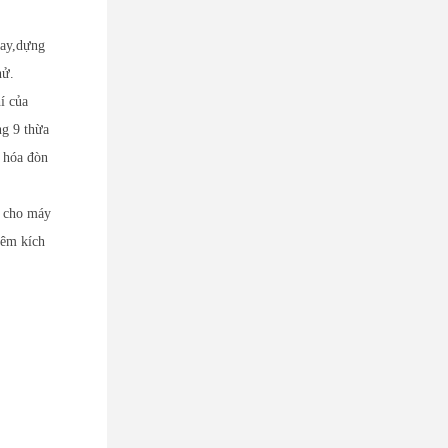
bay,dựng
hử.
í của
g 9 thừa
u hóa đòn
n cho máy
iêm kích