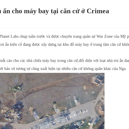
ú ẩn cho máy bay tại căn cứ ở Crimea
Planet Labs chụp tuần trước và được chuyên trang quân sự War Zone của Mỹ p
rú ẩn kiên cố đang được xây dựng tại khu đỗ máy bay ở trung tâm căn cứ khô
ắt cáo cho các nhà chứa máy bay trong căn cứ,đối diện với loạt nhà trú ẩn đa
ới bảo vệ tương tự cũng xuất hiện tại nhiều căn cứ không quân khác của Nga.