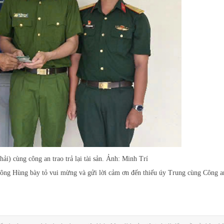
i) cùng công an trao trả lại tài sản. Ảnh: Minh Trí
ơi,ông Hùng bày tỏ vui mừng và gửi lời cảm ơn đến thiếu úy Trung cùng Công 