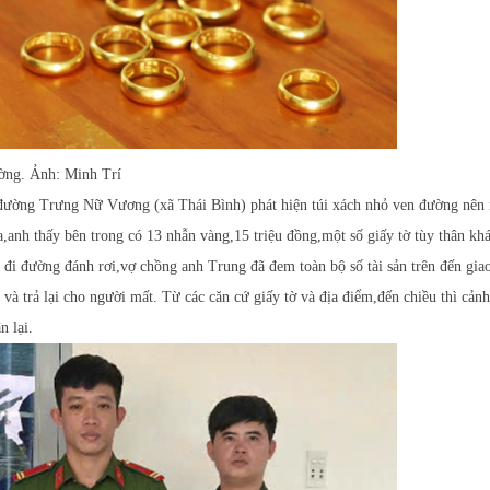
đường. Ảnh: Minh Trí
đường Trưng Nữ Vương (xã Thái Bình) phát hiện túi xách nhỏ ven đường nên n
,anh thấy bên trong có 13 nhẫn vàng,15 triệu đồng,một số giấy tờ tùy thân khá
i đi đường đánh rơi,vợ chồng anh Trung đã đem toàn bộ số tài sản trên đến gia
 trả lại cho người mất. Từ các căn cứ giấy tờ và địa điểm,đến chiều thì cảnh 
n lại.