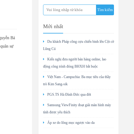
Mới nhất
Nguyễn Bá
Du khách Pháp cõng cựu chiến binh lên Cột cờ
 quân sự
Lũng Cú
Kiến nghị đưa người bán hàng online, lao
động công trình đóng BHXH bắt buộc
Việt Nam - Campuchia: Ba mục tiêu của thầy
trò Kim Sang-sik
PGS.TS Hà Đình Đức qua đời
Samsung ViewFinity đoạt giải màn hình máy
tính được yêu thích
Áp xe do lông mọc ngược vào da