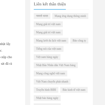
Liên kết thân thiện
नमस्ते भारत
Mạng ứng dụng thông minh
Mạng giải trí việt nam
Mạng giải trí việt nam
Mạng lưới du lịch việt nam
Báo công ty
hặt lấy.
Tiếng nói của việt nam
c.
o nộp cho
Việt nam hàng ngày
sát đã rà
Nhật Bản Nhân dân Việt Nam hàng
Mạng công nghệ việt nam
Việt Nam chuyển phát nhanh
Truyền hình BIBI
Báo kinh tế việt nam
Nhật báo hàng ngày