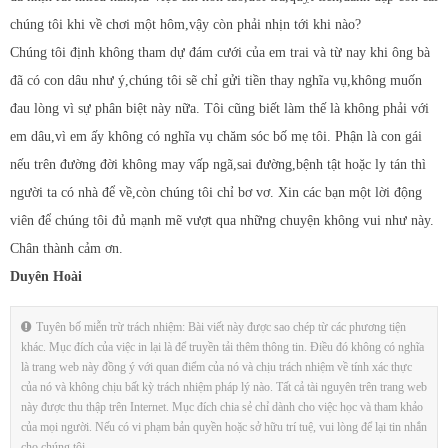
chúng tôi khi về chơi một hôm,vậy còn phải nhịn tới khi nào?
Chúng tôi định không tham dự đám cưới của em trai và từ nay khi ông bà
đã có con dâu như ý,chúng tôi sẽ chỉ gửi tiền thay nghĩa vụ,không muốn
đau lòng vì sự phân biệt này nữa. Tôi cũng biết làm thế là không phải với
em dâu,vì em ấy không có nghĩa vụ chăm sóc bố mẹ tôi. Phận là con gái
nếu trên đường đời không may vấp ngã,sai đường,bệnh tật hoặc ly tán thì
người ta có nhà để về,còn chúng tôi chỉ bơ vơ. Xin các bạn một lời động
viên để chúng tôi đủ mạnh mẽ vượt qua những chuyện không vui như này.
Chân thành cảm ơn.
Duyên Hoài
Tuyên bố miễn trừ trách nhiệm: Bài viết này được sao chép từ các phương tiện
khác. Mục đích của việc in lại là để truyền tải thêm thông tin. Điều đó không có nghĩa
là trang web này đồng ý với quan điểm của nó và chịu trách nhiệm về tính xác thực
của nó và không chịu bất kỳ trách nhiệm pháp lý nào. Tất cả tài nguyên trên trang web
này được thu thập trên Internet. Mục đích chia sẻ chỉ dành cho việc học và tham khảo
của mọi người. Nếu có vi phạm bản quyền hoặc sở hữu trí tuệ, vui lòng để lại tin nhắn
cho chúng tôi.