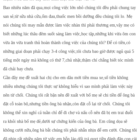
Bao nhiêu năm đã qua,mọi công việc lớn nhỏ chúng tôi đều phải chung tay
san sẻ,từ sửa nhà cửa,ốm đau,thuốc men bồi dưỡng đều chúng tôi lo. Mẹ
nói chúng tôi may mắn được làm việc nhàn thì phải thương em,vậy mẹ có
biết những lúc thâu đêm suốt sáng làm việc,học tập,những khi vừa ôm con
vừa ăn vừa tranh thủ hoàn thành công việc của chúng tôi? Để có tiền,có
những giai đoạn phải chạy 3-4 công việc,tôi chưa bao giờ được ngủ quá 5
tiếng một ngày mà không có thứ 7,chủ nhật,thậm chí chẳng biết tóc mình
đã chải hay chưa.
Gần đây mẹ đề xuất hai chị cho em dâu mới tiền mua xe,số tiền không
nhiều nhưng chúng tôi thực sự không hiểu vì sao mình phải làm việc này
nên từ chối. Chúng tôi rất bận nên đề xuất với bố mẹ sẽ chi tiền để ông bà
đặt cỗ toàn bộ,nhưng tiền ông bà nhận,còn đặt cỗ lại từ chối. Chúng tôi
không thể xin nghỉ cả tuần chỉ để đi chợ và nấu cỗ nên đã bị em trai đuổi
ra khỏi nhà bố mẹ đẻ,dưới sự chứng kiến của ông bà. Em cũng dọa sẽ
không cưới nữa,ông bà bắt chúng tôi phải nhẫn nhịn để em cưới. Chúng tôi
đã nhịn rất nhiều năm,từ việc em hỗn láo,dối trá,quỵt tiền,đánh đập con cái