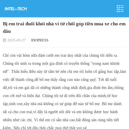
Bị em trai đuổi khỏi nhà vì từ chối góp tiền mua xe cho em
dâu
2025-05-27
IDOPRESS
Chỉ còn vài hôm nữa đám cưới em trai duy nhất của chúng tôi diễn ra.
Chúng tôi sinh ra trong một gia đình có truyền thống "trọng nam khinh
nữ". Thấu hiểu điều này từ tấm bé nên chị em tôi luôn cố gắng học tập,làm
việc để thành công,để bố mẹ thấy rằng con nào cũng quý. Tới độ tuổi
40,tôi và em gái đã có những thành công nhất định,gia đình êm ấm,chồng
con cởi mở và hiện đại. Chúng tôi tự đi trên đôi chân của mình,từ học
tập,sinh con,xây nhà mà không có sự giúp đỡ nào từ bố mẹ. Bố mẹ dành
tất cả cho con trai,vì đấy là người nối dõi và em không được học hành
nhiều như các chị. Vì thế em có sẵn nhà cao,bất động sản cùng tiền tiết
kiệm. Nếu chỉ tới đây thôi chắc mọi thứ thật vui vẻ.