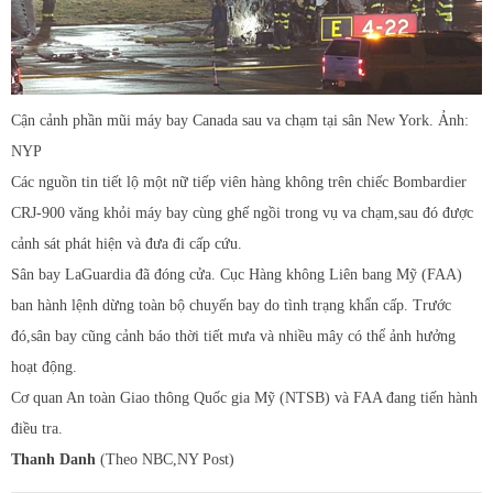
Cận cảnh phần mũi máy bay Canada sau va chạm tại sân New York. Ảnh:
NYP
Các nguồn tin tiết lộ một nữ tiếp viên hàng không trên chiếc Bombardier
CRJ-900 văng khỏi máy bay cùng ghế ngồi trong vụ va chạm,sau đó được
cảnh sát phát hiện và đưa đi cấp cứu.
Sân bay LaGuardia đã đóng cửa. Cục Hàng không Liên bang Mỹ (FAA)
ban hành lệnh dừng toàn bộ chuyến bay do tình trạng khẩn cấp. Trước
đó,sân bay cũng cảnh báo thời tiết mưa và nhiều mây có thể ảnh hưởng
hoạt động.
Cơ quan An toàn Giao thông Quốc gia Mỹ (NTSB) và FAA đang tiến hành
điều tra.
Thanh Danh
(Theo NBC,NY Post)