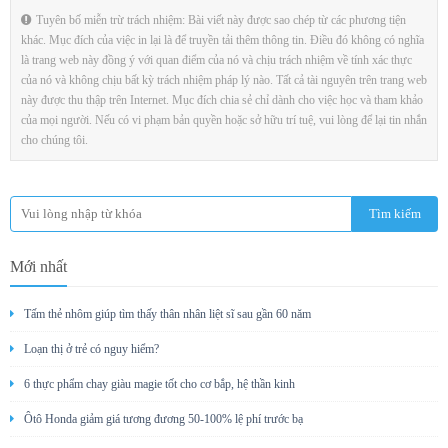
Tuyên bố miễn trừ trách nhiệm: Bài viết này được sao chép từ các phương tiện
khác. Mục đích của việc in lại là để truyền tải thêm thông tin. Điều đó không có nghĩa
là trang web này đồng ý với quan điểm của nó và chịu trách nhiệm về tính xác thực
của nó và không chịu bất kỳ trách nhiệm pháp lý nào. Tất cả tài nguyên trên trang web
này được thu thập trên Internet. Mục đích chia sẻ chỉ dành cho việc học và tham khảo
của mọi người. Nếu có vi phạm bản quyền hoặc sở hữu trí tuệ, vui lòng để lại tin nhắn
cho chúng tôi.
Mới nhất
Tấm thẻ nhôm giúp tìm thấy thân nhân liệt sĩ sau gần 60 năm
Loạn thị ở trẻ có nguy hiểm?
6 thực phẩm chay giàu magie tốt cho cơ bắp, hệ thần kinh
Ôtô Honda giảm giá tương đương 50-100% lệ phí trước bạ