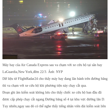
Máy bay của Air Canada Express sau va chạm với xe cứu hộ tại sân bay
LaGuardia,New York,đêm 22/3. Ảnh: NYP
Dữ liệu từ FlightRadar24 cho thấy máy bay đang lăn bánh trên đường băng
thì va chạm với xe cứu hộ khi phương tiện này chạy cắt qua.
Đoạn ghi âm kiểm soát không lưu cho thấy chiếc xe cứu hộ ban đầu đã
được cấp phép chạy cắt ngang Đường băng số 4 tại khu vực đường lăn D.
Tuy nhiên,ngay sau đó có thể nghe thấy tiếng nhân viên đài kiểm soát liên