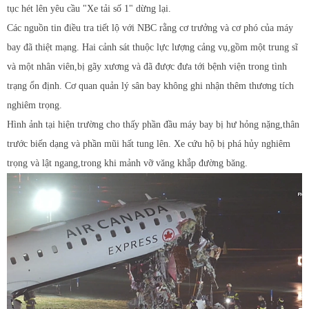
tục hét lên yêu cầu "Xe tải số 1" dừng lại.
Các nguồn tin điều tra tiết lộ với NBC rằng cơ trưởng và cơ phó của máy
bay đã thiệt mạng. Hai cảnh sát thuộc lực lượng cảng vụ,gồm một trung sĩ
và một nhân viên,bị gãy xương và đã được đưa tới bệnh viện trong tình
trạng ổn định. Cơ quan quản lý sân bay không ghi nhận thêm thương tích
nghiêm trọng.
Hình ảnh tại hiện trường cho thấy phần đầu máy bay bị hư hỏng nặng,thân
trước biến dạng và phần mũi hất tung lên. Xe cứu hộ bị phá hủy nghiêm
trọng và lật ngang,trong khi mảnh vỡ văng khắp đường băng.