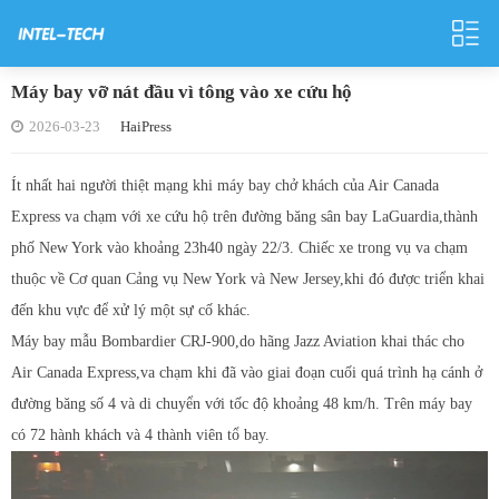
Máy bay vỡ nát đầu vì tông vào xe cứu hộ
2026-03-23
HaiPress
Ít nhất hai người thiệt mạng khi máy bay chở khách của Air Canada
Express va chạm với xe cứu hộ trên đường băng sân bay LaGuardia,thành
phố New York vào khoảng 23h40 ngày 22/3. Chiếc xe trong vụ va chạm
thuộc về Cơ quan Cảng vụ New York và New Jersey,khi đó được triển khai
đến khu vực để xử lý một sự cố khác.
Máy bay mẫu Bombardier CRJ-900,do hãng Jazz Aviation khai thác cho
Air Canada Express,va chạm khi đã vào giai đoạn cuối quá trình hạ cánh ở
đường băng số 4 và di chuyển với tốc độ khoảng 48 km/h. Trên máy bay
có 72 hành khách và 4 thành viên tổ bay.