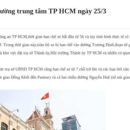
đường trung tâm TP HCM ngày 25/3
 an TP HCM,thời gian hạn chế xe bắt đầu từ 5h và tùy tình hình thực tế có 
3. Trong thời gian này,toàn bộ xe bị hạn chế vào đường Trương Định,đoạn từ 
à khu vực đặt trụ sở Thành ủy,Hội trường Thành ủy TP HCM và nhiều cơ qua
ớc trụ sở UBND TP HCM cũng hạn chế xe từ 7 chỗ trở lên và các loại ôtô vận 
t giao Đồng Khởi đến Pasteur) và cả hai chiều đường Nguyễn Huệ (từ nút gia