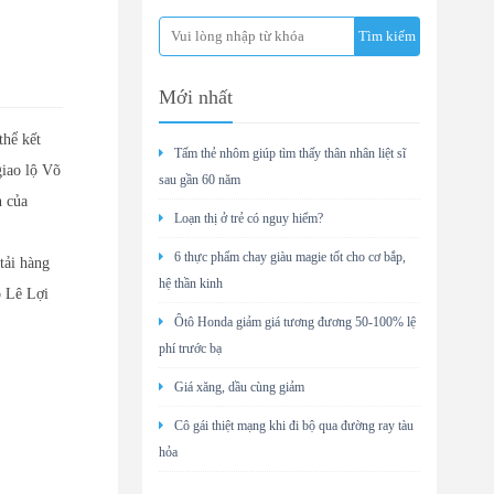
Mới nhất
thể kết
Tấm thẻ nhôm giúp tìm thấy thân nhân liệt sĩ
giao lộ Võ
sau gần 60 năm
n của
Loạn thị ở trẻ có nguy hiểm?
6 thực phẩm chay giàu magie tốt cho cơ bắp,
tải hàng
hệ thần kinh
o Lê Lợi
Ôtô Honda giảm giá tương đương 50-100% lệ
phí trước bạ
Giá xăng, dầu cùng giảm
Cô gái thiệt mạng khi đi bộ qua đường ray tàu
hỏa