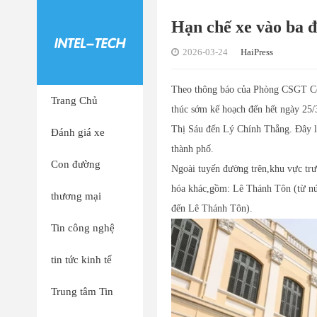
Hạn chế xe vào ba 
2026-03-24
HaiPress
Theo thông báo của Phòng CSGT Công
Trang Chủ
thúc sớm kế hoạch đến hết ngày 25/
Thị Sáu đến Lý Chính Thắng. Đây l
Đánh giá xe
thành phố.
Con đường
Ngoài tuyến đường trên,khu vực trư
hóa khác,gồm: Lê Thánh Tôn (từ nú
thương mại
đến Lê Thánh Tôn).
Tin công nghệ
tin tức kinh tế
Trung tâm Tin