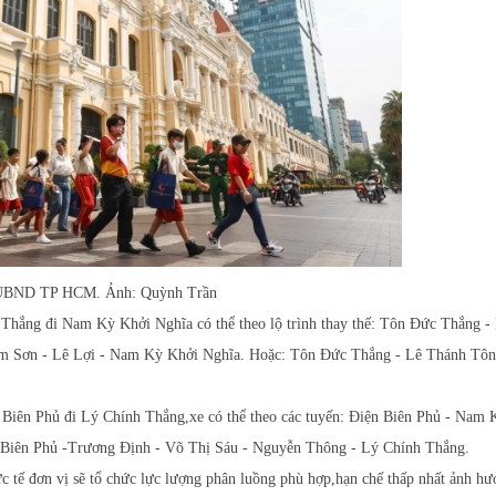
ở UBND TP HCM. Ảnh: Quỳnh Trần
 Thắng đi Nam Kỳ Khởi Nghĩa có thể theo lộ trình thay thế: Tôn Đức Thắng -
m Sơn - Lê Lợi - Nam Kỳ Khởi Nghĩa. Hoặc: Tôn Đức Thắng - Lê Thánh Tôn
n Biên Phủ đi Lý Chính Thắng,xe có thể theo các tuyến: Điện Biên Phủ - Nam
 Biên Phủ -Trương Định - Võ Thị Sáu - Nguyễn Thông - Lý Chính Thắng.
 tế đơn vị sẽ tổ chức lực lượng phân luồng phù hợp,hạn chế thấp nhất ảnh hưở