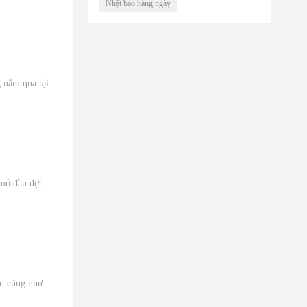
Nhật báo hàng ngày
 năm qua tại
 mở đầu đợt
on cũng như