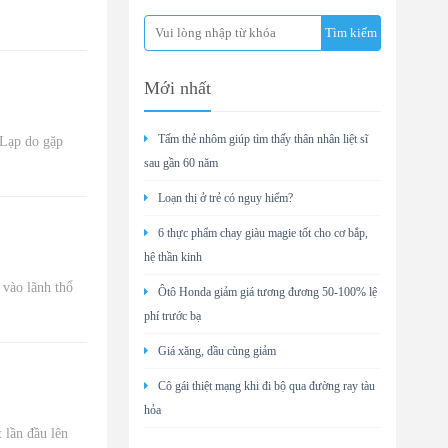
Mới nhất
Tấm thẻ nhôm giúp tìm thấy thân nhân liệt sĩ
 Lạp do gặp
sau gần 60 năm
Loạn thị ở trẻ có nguy hiểm?
6 thực phẩm chay giàu magie tốt cho cơ bắp,
hệ thần kinh
 vào lãnh thổ
Ôtô Honda giảm giá tương đương 50-100% lệ
phí trước bạ
Giá xăng, dầu cùng giảm
Cô gái thiệt mạng khi đi bộ qua đường ray tàu
hỏa
 lần đầu lên