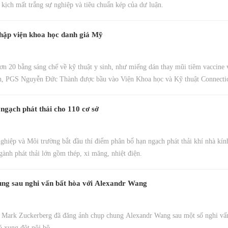
i kịch mất trắng sự nghiệp và tiêu chuẩn kép của dư luận.
nhập viện khoa học danh giá Mỹ
n 20 bằng sáng chế về kỹ thuật y sinh, như miếng dán thay mũi tiêm vaccine v
an, PGS Nguyễn Đức Thành được bầu vào Viện Khoa học và Kỹ thuật Connecti
ngạch phát thải cho 110 cơ sở
hiệp và Môi trường bắt đầu thí điểm phân bổ hạn ngạch phát thải khí nhà kín
gành phát thải lớn gồm thép, xi măng, nhiệt điện.
ng sau nghi vấn bất hòa với Alexandr Wang
Mark Zuckerberg đã đăng ảnh chụp chung Alexandr Wang sau một số nghi vấn
ó xung đột nội bộ.