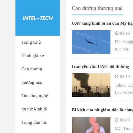
Con đường thương mại
UAV tàng hình bí ẩn của Mỹ h
03-19
Trang Chủ
Phi cơ ng
trục trặc.
Đánh giá xe
Iran yêu cầu UAE bồi thường
Con đường
03-19
thương mại
Tehran cáo
Iran và yê
Tin công nghệ
tin tức kinh tế
Bi kịch của nữ giám đốc lộ chu
03-19
Trung tâm Tin
Mỹ- Từng l