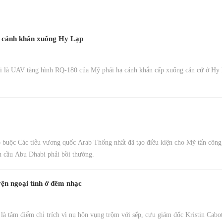
ạ cánh khẩn xuống Hy Lạp
hi là UAV tàng hình RQ-180 của Mỹ phải hạ cánh khẩn cấp xuống căn cứ ở Hy
 buộc Các tiểu vương quốc Arab Thống nhất đã tạo điều kiện cho Mỹ tấn công
u cầu Abu Dhabi phải bồi thường.
yện ngoại tình ở đêm nhạc
à tâm điểm chỉ trích vì nụ hôn vụng trộm với sếp, cựu giám đốc Kristin Cabot