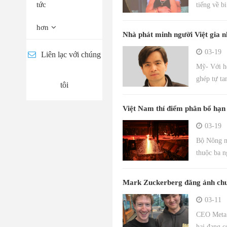
tức
tiếng về b
hơn
Nhà phát minh người Việt gia 
03-19
Liên lạc với chúng
Mỹ- Với hơ
ghép tự t
tôi
Việt Nam thí điểm phân bổ hạn 
03-19
Bộ Nông ng
thuộc ba n
Mark Zuckerberg đăng ảnh chu
03-11
CEO Meta 
hai đang c