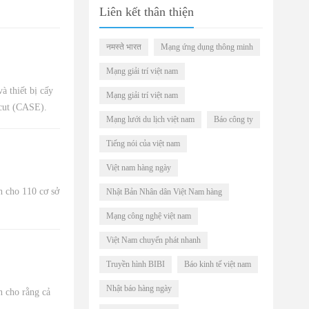
Liên kết thân thiện
नमस्ते भारत
Mạng ứng dụng thông minh
Mạng giải trí việt nam
à thiết bị cấy
Mạng giải trí việt nam
cut (CASE).
Mạng lưới du lịch việt nam
Báo công ty
Tiếng nói của việt nam
Việt nam hàng ngày
h cho 110 cơ sở
Nhật Bản Nhân dân Việt Nam hàng
Mạng công nghệ việt nam
Việt Nam chuyển phát nhanh
Truyền hình BIBI
Báo kinh tế việt nam
Nhật báo hàng ngày
 cho rằng cả