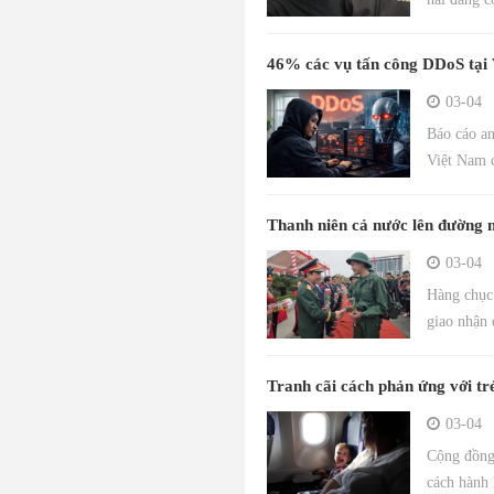
46% các vụ tấn công DDoS tại
03-04
Báo cáo a
Việt Nam c
Thanh niên cả nước lên đường 
03-04
Hàng chục 
giao nhận 
Tranh cãi cách phản ứng với t
03-04
Cộng đồng 
cách hành 