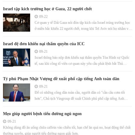
Israel tập kích trường học ở Gaza, 22 người chết
09-22
Cơ quan y tế Dải Gaza nói đòn tập kích của Israel trúng trường học
ở miền bắc khiến 22 người chết, trong khi Tel Aviv nói họ nhắm vào
trung tâm chỉ huy của Hamas.
Israel đệ đơn khiếu nại thẩm quyền của ICC
09-21
Israel thông báo nộp đơn khiếu nại thẩm quyền Tòa Hình sự Quốc
tế, sau khi công tố viên cơ quan này yêu cầu phát lệnh bắt Thủ
tướng Netanyahu.
Tỷ phú Phạm Nhật Vượng đề xuất phổ cập tiếng Anh toàn dân
09-21
Để có những công dân toàn cầu, người dân có "cần câu cơm tốt
hơn", Chủ tịch Vingroup đề xuất Chính phủ phổ cập tiếng Anh
không chỉ ở trường công lập mà còn cho toàn dân.
Mẹo giúp người bệnh tiểu đường ngủ ngon
09-21
Không dùng đồ ăn uống chứa caffein vào chiều tối, hạn chế ăn quá no, hoạt động thể chất
thường xuyên, giúp người tiểu đường ngon giấc hơn.