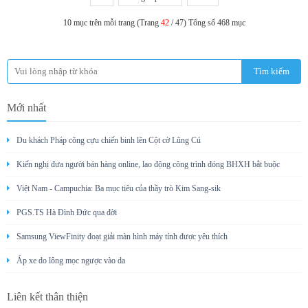
10 mục trên mỗi trang (Trang
42
/ 47) Tổng số 468 mục
Mới nhất
Du khách Pháp cõng cựu chiến binh lên Cột cờ Lũng Cú
Kiến nghị đưa người bán hàng online, lao động công trình đóng BHXH bắt buộc
Việt Nam - Campuchia: Ba mục tiêu của thầy trò Kim Sang-sik
PGS.TS Hà Đình Đức qua đời
Samsung ViewFinity đoạt giải màn hình máy tính được yêu thích
Áp xe do lông mọc ngược vào da
Liên kết thân thiện