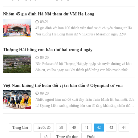
Nhóm 45 gia đình Hà Nội tham dự VM Hạ Long
09-21
45 gia đình với hơn 100 thành viên thuê xe di chuyển chung từ Hà
Nội xuống Hạ Long tham dự VnExpress Marathon ngày 22/9.
Thượng Hải hứng cơn bão thứ hai trong 4 ngày
09-20
Bão Pulasan đổ bộ Thượng Hải gây ngập các tuyến đường và khu
dân cư, chỉ ba ngày sau khi thành phố hứng cơn bão mạnh nhất
trong 75 năm.
Việt Nam không thể hoán đổi vị trí bàn đấu ở Olympiad cờ vua
09-20
Nhiều người hâm mộ đề xuất đẩy Trần Tuấn Minh lên bàn một, đưa
Lê Quang Liêm xuống những bàn sau để tăng khả năng chiến thắng,
nhưng luật Olympiad cờ vua không cho phép điều này.
Trang Chủ
Trước đó
39
40
41
42
43
44
45
Trang tiếp theo
Đuôi