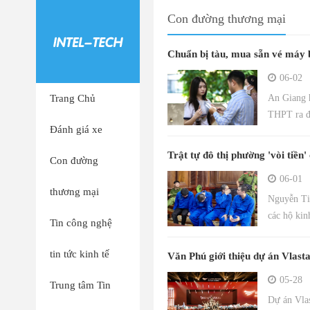
Con đường thương mại
Chuẩn bị tàu, mua sẵn vé máy 
06-02
Trang Chủ
An Giang 
THPT ra đả
Đánh giá xe
Trật tự đô thị phường 'vòi tiề
Con đường
06-01
thương mại
Nguyễn Tiế
các hộ kin
Tin công nghệ
tin tức kinh tế
Văn Phú giới thiệu dự án Vlast
05-28
Trung tâm Tin
Dự án Vlas