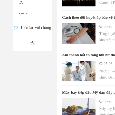
tức
Center, TP
hơn
Cách theo dõi huyết áp bảo vệ 
05-26
Liên lạc với chúng
Tăng huyết
khó thở, t
tôi
Âm thanh bất thường khi hít th
05-26
Những tiến
nhiều bệnh
Máy bay tiếp dầu Mỹ dán đầy 
05-26
Máy bay K
dính chuyê