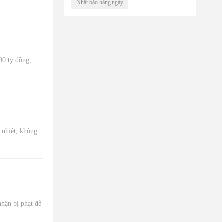
Nhật báo hàng ngày
00 tỷ đồng,
 nhiệt, không
nhận bị phạt để