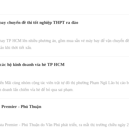
bay chuyển đề thi tốt nghiệp THPT ra đảo
hay TP HCM lên nhiều phương án, gồm mua sẵn vé máy bay để vận chuyển đề t
o khi thời tiết xấu.
n' các hộ kinh doanh vỉa hè TP HCM
n Mãi cùng nhóm cộng tác viên trật tự đô thị phường Phạm Ngũ Lão bị cáo bu
h doanh lấn chiếm vỉa hè để bỏ qua sai phạm.
a Premier - Phú Thuận
ta Premier - Phú Thuận do Văn Phú phát triển, ra mắt thị trường chiều ngày 