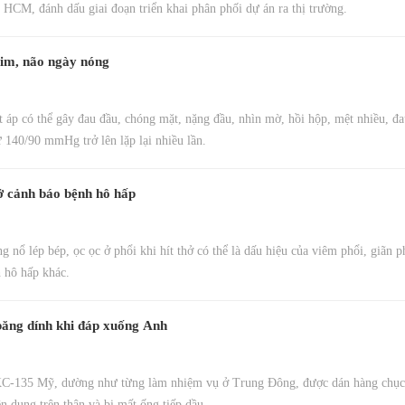
 HCM, đánh dấu giai đoạn triển khai phân phối dự án ra thị trường.
tim, não ngày nóng
 áp có thể gây đau đầu, chóng mặt, nặng đầu, nhìn mờ, hồi hộp, mệt nhiều, đ
ừ 140/90 mmHg trở lên lặp lại nhiều lần.
ở cảnh báo bệnh hô hấp
g nổ lép bép, ọc ọc ở phổi khi hít thở có thể là dấu hiệu của viêm phổi, giãn 
 hô hấp khác.
băng dính khi đáp xuống Anh
C-135 Mỹ, dường như từng làm nhiệm vụ ở Trung Đông, được dán hàng chục
n dụng trên thân và bị mất ống tiếp dầu.