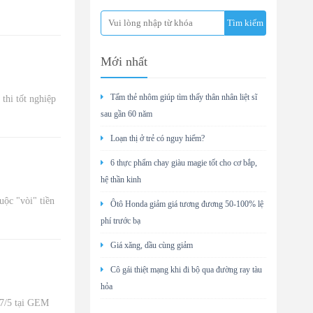
Mới nhất
Tấm thẻ nhôm giúp tìm thấy thân nhân liệt sĩ
hi tốt nghiệp
sau gần 60 năm
Loạn thị ở trẻ có nguy hiểm?
6 thực phẩm chay giàu magie tốt cho cơ bắp,
hệ thần kinh
ộc "vòi" tiền
Ôtô Honda giảm giá tương đương 50-100% lệ
phí trước bạ
Giá xăng, dầu cùng giảm
Cô gái thiệt mạng khi đi bộ qua đường ray tàu
hỏa
27/5 tại GEM