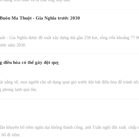
- Buôn Ma Thuột - Gia Nghĩa trước 2030
uột - Gia Nghĩa được đề xuất xây dựng dài gần 258 km, tổng vốn khoảng 77.0
trước năm 2030.
g điều hòa có thể gây đột quỵ
ài nắng về, mọi người cần sử dụng quạt gió trước khi bật điều hòa để tránh sốc
g phòng lạnh quá lâu.
lần khuyên bố tiêm ngừa dại không thành công, anh Tuấn nghỉ đột xuất, chấp 
 bố đi tiêm.