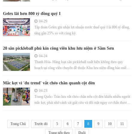
Gelex lãi hơn 800 tỷ đồng quý I
04-29
Tập đoàn Gelex ghi nhận lợi nhuận trước thuế quý I là 806 tỷ đồng,
tăng gần 25% so với cùng kỳ.
20 sân pickleball phủ kín công viên khu lưu niệm ở Sầm Sơn
04-24
Thanh Hóa- Hàng loạt sân pickleball xuất hiện không theo quy
hoạch tại công viên chuyên đề thuộc Khu lưu niệm đồng bào miền
Nam tập kết ra Bắc ở phường Sầm Sơn.
Mắc kẹt vì 'đu trend' vắt chéo chân quanh cột đèn
04-23
Trung Quốc- Trào lưu vắt chéo chân trên cột đèn khiến nhiều người
mắc kẹt, phải nhờ cảnh sát giải cứu và đối mặt nguy cơ chấn thương
xương khớp.
Trang Chủ
Trước đó
5
6
7
8
9
10
11
Trang tiếp theo
Đuôi