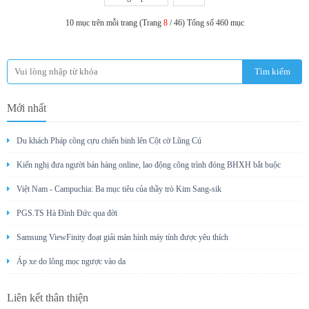
10 mục trên mỗi trang (Trang
8
/ 46) Tổng số 460 mục
Mới nhất
Du khách Pháp cõng cựu chiến binh lên Cột cờ Lũng Cú
Kiến nghị đưa người bán hàng online, lao động công trình đóng BHXH bắt buộc
Việt Nam - Campuchia: Ba mục tiêu của thầy trò Kim Sang-sik
PGS.TS Hà Đình Đức qua đời
Samsung ViewFinity đoạt giải màn hình máy tính được yêu thích
Áp xe do lông mọc ngược vào da
Liên kết thân thiện