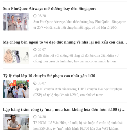
Sun PhuQuoc Airways mở đường bay đến Singapore
05-20
Sun PhuQuoc Airways khai thác đường bay Phú Quốc - Singapore
từ 25/7 với tần suất một chuyến mỗi ngày, vé mở bán từ 20/5.
Mẹ chồng bên ngoài tỏ vẻ đạo đức nhưng về nhà lại nói xấu con dâu
với cả họ
05-07
Bà đặt điều nói với chồng tôi rằng tôi đòi bà chia đất, khiến vợ
chồng mới cưới đã lạnh nhạt, hay cãi vã, có lúc muốn ly hôn.
Tỷ lệ chọi lớp 10 chuyên Sư phạm cao nhất gần 1/30
05-07
Lớp 10 chuyên Anh của trường THPT chuyên Đại học Sư phạm
(CSP) có tỷ lệ chọi lên tới 1/29,9, cao nhất cả nước.
Lập hàng trăm công ty 'ma', mua bán khống hóa đơn hơn 3.100 tỷ
đồng
04-30
TP HCM- Lê Văn Hiền, 42 tuổi, bị cáo buộc tổ chức hệ sinh thái
hơn 350 công ty "ma", phát hành 16.700 hóa đơn VAT khống.