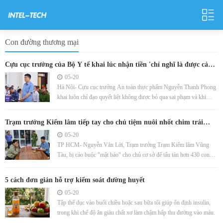
Con đường thương mại
Cựu cục trưởng của Bộ Y tế khai lúc nhận tiền 'chỉ nghĩ là được cảm
ơn'
05-20
Hà Nội- Cựu cục trưởng An toàn thực phẩm Nguyễn Thanh Phong
khai luôn chỉ đạo quyết liệt không được bỏ qua sai phạm và khi
nhận tiền của doanh nghiệp chỉ nghĩ là tiền cảm ơn.
Trạm trưởng Kiểm lâm tiếp tay cho chủ tiệm nuôi nhốt chim trái
phép
05-20
TP HCM- Nguyễn Văn Lời, Trạm trưởng Trạm Kiểm lâm Vũng
Tàu, bị cáo buộc "mật báo" cho chủ cơ sở để tẩu tán hơn 430 con
chim và bò sát hoang dã trái phép nhằm đối phó đoàn kiểm tra.
5 cách đơn giản hỗ trợ kiểm soát đường huyết
05-20
Tập thể dục vào buổi chiều hoặc sau bữa tối giúp ổn định insulin,
trong khi chế độ ăn giàu chất xơ làm chậm hấp thu đường vào máu.