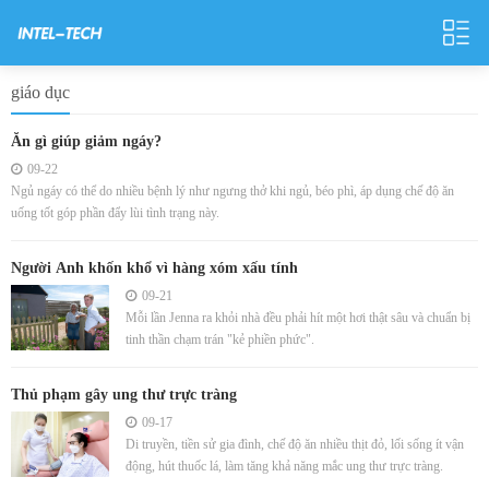
giáo dục
Ăn gì giúp giảm ngáy?
09-22
Ngủ ngáy có thể do nhiều bệnh lý như ngưng thở khi ngủ, béo phì, áp dụng chế độ ăn
uống tốt góp phần đẩy lùi tình trạng này.
Người Anh khốn khổ vì hàng xóm xấu tính
09-21
Mỗi lần Jenna ra khỏi nhà đều phải hít một hơi thật sâu và chuẩn bị
tinh thần chạm trán "kẻ phiền phức".
Thủ phạm gây ung thư trực tràng
09-17
Di truyền, tiền sử gia đình, chế độ ăn nhiều thịt đỏ, lối sống ít vận
động, hút thuốc lá, làm tăng khả năng mắc ung thư trực tràng.