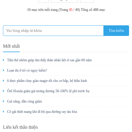
10 mục trên mỗi trang (Trang
45
/ 49) Tổng số 488 mục
Mới nhất
Tấm thẻ nhôm giúp tìm thấy thân nhân liệt sĩ sau gần 60 năm
Loạn thị ở trẻ có nguy hiểm?
6 thực phẩm chay giàu magie tốt cho cơ bắp, hệ thần kinh
Ôtô Honda giảm giá tương đương 50-100% lệ phí trước bạ
Giá xăng, dầu cùng giảm
Cô gái thiệt mạng khi đi bộ qua đường ray tàu hỏa
Liên kết thân thiện