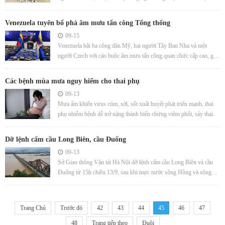
2024.
Venezuela tuyên bố phá âm mưu tấn công Tổng thống
09-15
Venezuela bắt ba công dân Mỹ, hai người Tây Ban Nha và một
người Czech với cáo buộc âm mưu tấn công quan chức cấp cao, gây
bất ổn đất nước.
Các bệnh mùa mưa nguy hiểm cho thai phụ
09-13
Mưa ẩm khiến virus cúm, sởi, sốt xuất huyết phát triển mạnh, thai
phụ nhiễm bệnh dễ trở nặng thành biến chứng viêm phổi, sảy thai.
Dỡ lệnh cấm cầu Long Biên, cầu Đuống
09-13
Sở Giao thông Vận tải Hà Nội dỡ lệnh cấm cầu Long Biên và cầu
Đuống từ 15h chiều 13/9, sau khi mực nước sông Hồng và sông
Đuống giảm.
Trang Chủ
Trước đó
42
43
44
45
46
47
48
Trang tiếp theo
Đuôi