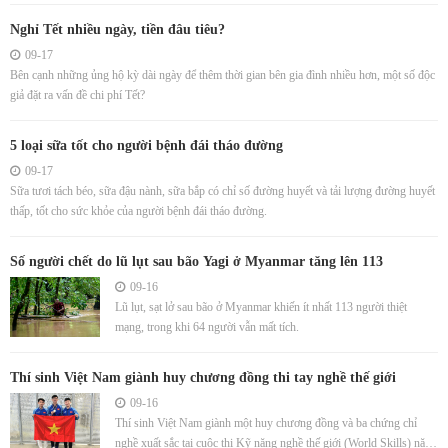
Nghỉ Tết nhiều ngày, tiền đâu tiêu?
09-17
Bên cạnh những ủng hộ kỳ dài ngày để thêm thời gian bên gia đình nhiều hơn, một số độc
giả đặt ra vấn đề chi phí Tết?
5 loại sữa tốt cho người bệnh đái tháo đường
09-17
Sữa tươi tách béo, sữa đậu nành, sữa bắp có chỉ số đường huyết và tải lượng đường huyết
thấp, tốt cho sức khỏe của người bệnh đái tháo đường.
Số người chết do lũ lụt sau bão Yagi ở Myanmar tăng lên 113
09-16
Lũ lụt, sạt lở sau bão ở Myanmar khiến ít nhất 113 người thiệt
mạng, trong khi 64 người vẫn mất tích.
Thí sinh Việt Nam giành huy chương đồng thi tay nghề thế giới
09-16
Thí sinh Việt Nam giành một huy chương đồng và ba chứng chỉ
nghề xuất sắc tại cuộc thi Kỹ năng nghề thế giới (World Skills) năm