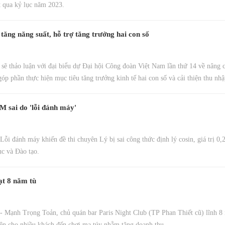
 qua kỷ lục năm 2023.
tăng năng suất, hỗ trợ tăng trưởng hai con số
sẽ thảo luận với đại biểu dự Đại hội Công đoàn Việt Nam lần thứ 14 về nâng c
góp phần thực hiện mục tiêu tăng trưởng kinh tế hai con số và cải thiện thu nh
M sai do 'lỗi đánh máy'
i đánh máy khiến đề thi chuyên Lý bị sai công thức định lý cosin, giá trị 0,
c và Đào tạo.
ạt 8 năm tù
Mạnh Trọng Toản, chủ quán bar Paris Night Club (TP Phan Thiết cũ) lĩnh 8 
iện cho nhiều khách đến chơi ma túy nhằm tăng doanh thu.