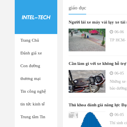
giáo dục
Người lái xe máy vái lạy xe tả
06-06
Trang Chủ
TP HCM- Xe
Đánh giá xe
Cần làm gì với xe không hỗ tr
Con đường
06-05
thương mại
Những xe đ
bảo dưỡng 
Tin công nghệ
tin tức kinh tế
Thủ khoa đánh giá năng lực Đ
06-05
Trung tâm Tin
Thí sinh 