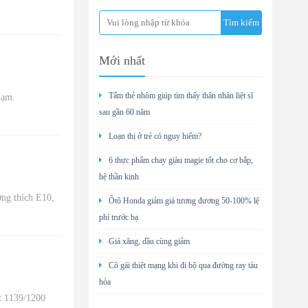
Mới nhất
Tấm thẻ nhôm giúp tìm thấy thân nhân liệt sĩ
hạm.
sau gần 60 năm
Loạn thị ở trẻ có nguy hiểm?
6 thực phẩm chay giàu magie tốt cho cơ bắp,
hệ thần kinh
ơng thích E10,
Ôtô Honda giảm giá tương đương 50-100% lệ
phí trước bạ
Giá xăng, dầu cùng giảm
Cô gái thiệt mạng khi đi bộ qua đường ray tàu
hỏa
t 1139/1200