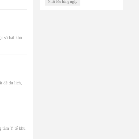
Nhật báo hàng ngày
t số bài khó
 để du lịch,
g tâm Y tế khu