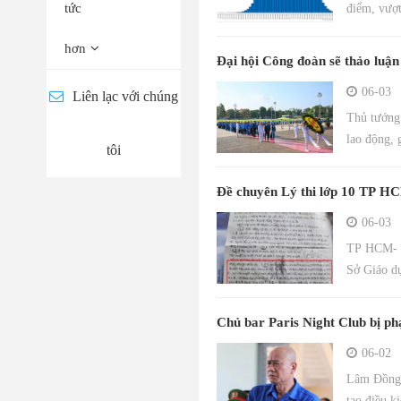
tức
điểm, vượt
hơn
Đại hội Công đoàn sẽ thảo luận 
06-03
Liên lạc với chúng
Thủ tướng 
lao động, 
tôi
động.
Đề chuyên Lý thi lớp 10 TP HC
06-03
TP HCM- Lỗ
Sở Giáo dụ
Chủ bar Paris Night Club bị ph
06-02
Lâm Đồng- 
tạo điều k