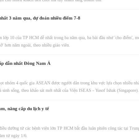
hất 3 năm qua, dự đoán nhiều điểm 7-8
n lớp 10 của TP HCM dễ nhất trong ba năm qua, ba bài đầu như 'cho điểm', mộ
hở' hơn năm ngoái, theo nhiều giáo viên.
hấp dẫn nhất Đông Nam Á
lọt nhóm 4 quốc gia ASEAN được người dân trong khu vực lựa chọn nhiều nhất
à sinh sống, theo khảo sát mới nhất của Viện ISEAS - Yusof Ishak (Singapore).
, nâng cấp du lịch y tế
 điều dưỡng từ các bệnh viện lớn TP HCM bắt đầu luân phiên công tác tại Trun
àm từ ngày 1/6.