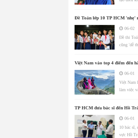
Đề Toán lớp 10 TP HCM 'nhẹ' n
06-02
Đề thi Toá
cũng 'dễ t
Việt Nam vào top 4 điểm đến 
06-01
Việt Nam 
làm việc v
TP HCM đưa bác sĩ đến Hồ Tràm
06-01
10 bác sĩ,
vực Hồ Tr