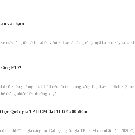
i sau va chạm
 máy tăng tốc lách trái để vượt khi xe tải đang rẽ tại ngã ba nên xảy ra va c
ợ xăng E10?
ời cũ không tương thích E10 nên ưu tiên dùng xăng E5, thay thế linh kiện tư
hệ thống nhiên liệu thường xuyên.
ại học Quốc gia TP HCM đạt 1139/1200 điểm
có điểm thi đánh giá năng lực Đại học Quốc gia TP HCM cao nhất năm 2026 đạ