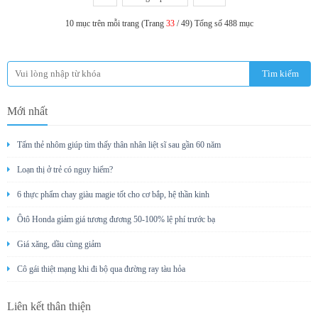
10 mục trên mỗi trang (Trang
33
/ 49) Tổng số 488 mục
Mới nhất
Tấm thẻ nhôm giúp tìm thấy thân nhân liệt sĩ sau gần 60 năm
Loạn thị ở trẻ có nguy hiểm?
6 thực phẩm chay giàu magie tốt cho cơ bắp, hệ thần kinh
Ôtô Honda giảm giá tương đương 50-100% lệ phí trước bạ
Giá xăng, dầu cùng giảm
Cô gái thiệt mạng khi đi bộ qua đường ray tàu hỏa
Liên kết thân thiện