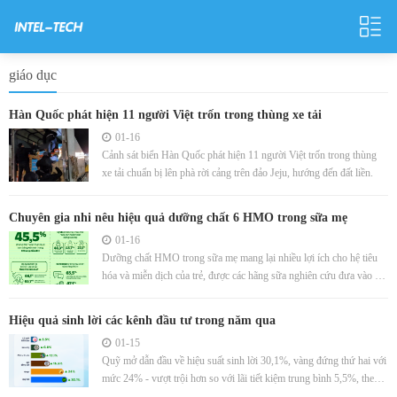
giáo dục
Hàn Quốc phát hiện 11 người Việt trốn trong thùng xe tải
01-16
Cảnh sát biển Hàn Quốc phát hiện 11 người Việt trốn trong thùng
xe tải chuẩn bị lên phà rời cảng trên đảo Jeju, hướng đến đất liền.
Chuyên gia nhi nêu hiệu quả dưỡng chất 6 HMO trong sữa mẹ
01-16
Dưỡng chất HMO trong sữa mẹ mang lại nhiều lợi ích cho hệ tiêu
hóa và miễn dịch của trẻ, được các hãng sữa nghiên cứu đưa vào các
sản phẩm dành cho trẻ.
Hiệu quả sinh lời các kênh đầu tư trong năm qua
01-15
Quỹ mở dẫn đầu về hiệu suất sinh lời 30,1%, vàng đứng thứ hai với
mức 24% - vượt trội hơn so với lãi tiết kiệm trung bình 5,5%, theo
thống kê trên Fmarket.