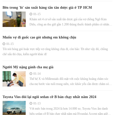
Bên trong 'lò' sản xuất hàng tấn tân dược giả ở TP HCM
01-15
Khám xét 4 cơ sở sản xuất tân dược giả của vợ chồng Ngô Kim
Diệu, công an thu giữ gần 1.200 thùng thuốc thành phẩm có nhãn
mác sản xuất tại một công ty "ma" ở nước ngoài.
Muốn vợ đi guốc cao gót nhưng em không chịu
01-15
Tôi nói bóng gió hoặc trực tiếp vợ cũng không chịu đi, còn bảo: 'Đi như vậy đó, chồng
chê xấu thì chịu, kiếm người khác đi'
Người Mỹ nặng gánh cha mẹ già
01-14
Thế hệ X và Millennials đối mặt với cuộc khủng hoảng chăm sóc
cha mẹ bước vào tuổi trung niên, sức khỏe yếu cần được chăm sóc y
tế.
Toyota Vios đòi lại ngôi sedan cỡ B bán chạy nhất năm 2024
01-13
Với mức bán trong 2024 là hơn 14.000 xe, Toyota Vios ẵm danh
hiệu sedan cỡ B bán chạy nhất năm mà Hyundai Accent nắm giữ