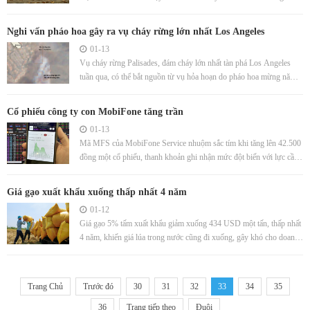
vào 2023.
Nghi vấn pháo hoa gây ra vụ cháy rừng lớn nhất Los Angeles
01-13
Vụ cháy rừng Palisades, đám cháy lớn nhất tàn phá Los Angeles
tuần qua, có thể bắt nguồn từ vụ hỏa hoạn do pháo hoa mừng năm
mới.
Cổ phiếu công ty con MobiFone tăng trần
01-13
Mã MFS của MobiFone Service nhuộm sắc tím khi tăng lên 42.500
đồng một cổ phiếu, thanh khoản ghi nhận mức đột biến với lực cầu
lớn.
Giá gạo xuất khẩu xuống thấp nhất 4 năm
01-12
Giá gạo 5% tấm xuất khẩu giảm xuống 434 USD một tấn, thấp nhất
4 năm, khiến giá lúa trong nước cũng đi xuống, gây khó cho doanh
nghiệp, nông dân.
Trang Chủ
Trước đó
30
31
32
33
34
35
36
Trang tiếp theo
Đuôi