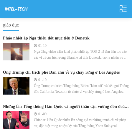
giáo dục
Pháo nhiệt áp Nga thiêu đốt mục tiêu ở Donetsk
01-10
Nga đăng video triển khai pháo nhiệt áp TOS-2 nã đạn liên tục vào
các vị trí của lực lượng Ukraine tại tỉnh Donetsk, tạo ra nhiều vụ nổ
lớn.
Ông Trump chỉ trích phe Dân chủ về vụ cháy rừng ở Los Angeles
01-10
Ông Trump chỉ trích Tổng thống Biden "kém cỏi" và kêu gọi Thống
đốc California Newsom từ chức vì vụ cháy rừng ở Los Angeles.
Những lần Tổng thống Hàn Quốc và người thân cận vướng đồn đoán
về pháp sư
01-09
Chính trị Hàn Quốc nhiều lần sóng gió vì những tranh cãi về pháp
sư, đặc biệt trong nhiệm kỳ của Tổng thống Yoon Suk-yeol.