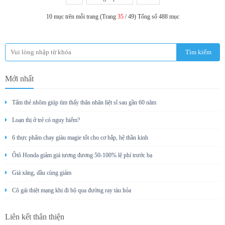
10 mục trên mỗi trang (Trang
35
/ 49) Tổng số 488 mục
Mới nhất
Tấm thẻ nhôm giúp tìm thấy thân nhân liệt sĩ sau gần 60 năm
Loạn thị ở trẻ có nguy hiểm?
6 thực phẩm chay giàu magie tốt cho cơ bắp, hệ thần kinh
Ôtô Honda giảm giá tương đương 50-100% lệ phí trước bạ
Giá xăng, dầu cùng giảm
Cô gái thiệt mạng khi đi bộ qua đường ray tàu hỏa
Liên kết thân thiện