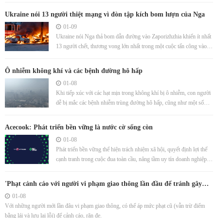
Ukraine nói 13 người thiệt mạng vì đòn tập kích bom lượn của Nga
01-09
Ukraine nói Nga thả bom dẫn đường vào Zaporizhzhia khiến ít nhất
13 người chết, thương vong lớn nhất trong một cuộc tấn công vào
thành phố sau nhiều tháng.
Ô nhiễm không khí và các bệnh đường hô hấp
01-08
Khi tiếp xúc với các hạt mịn trong không khí bị ô nhiễm, con người
dễ bị mắc các bệnh nhiễm trùng đường hô hấp, cũng như một số
bệnh khác.
Acecook: Phát triển bền vững là nước cờ sống còn
01-08
Phát triển bền vững thể hiện trách nhiệm xã hội, quyết định lợi thế
cạnh tranh trong cuộc đua toàn cầu, nâng tầm uy tín doanh nghiệp,
theo đại diện Acecook.
'Phạt cảnh cáo với người vi phạm giao thông lần đầu để tránh gây
sốc'
01-08
Với những người mới lần đâu vi phạm giao thông, có thể áp mức phạt cũ (vẫn trừ điểm
bằng lái và lưu lại lỗi) để cảnh cáo, răn đe.