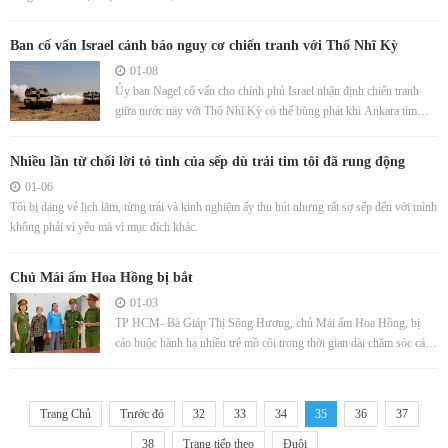
Ban cố vấn Israel cảnh báo nguy cơ chiến tranh với Thổ Nhĩ Kỳ
01-08
Ủy ban Nagel cố vấn cho chính phủ Israel nhận định chiến tranh
giữa nước này với Thổ Nhĩ Kỳ có thể bùng phát khi Ankara tìm
cách tăng ảnh hưởng trong khu vực.
Nhiều lần từ chối lời tỏ tình của sếp dù trái tim tôi đã rung động
01-06
Tôi bị dáng vẻ lịch lãm, từng trải và kinh nghiệm ấy thu hút nhưng rất sợ sếp đến với mình
không phải vì yêu mà vì mục đích khác.
Chủ Mái ấm Hoa Hồng bị bắt
01-03
TP HCM- Bà Giáp Thị Sông Hương, chủ Mái ấm Hoa Hồng, bị
cáo buộc hành hạ nhiều trẻ mồ côi trong thời gian dài chăm sóc các
bé.
Trang Chủ
Trước đó
32
33
34
35
36
37
38
Trang tiếp theo
Đuôi